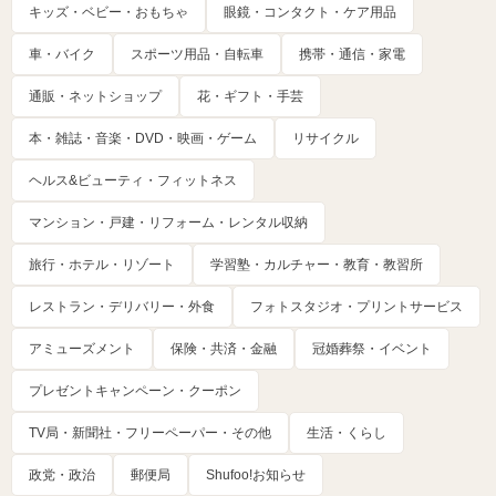
キッズ・ベビー・おもちゃ
眼鏡・コンタクト・ケア用品
車・バイク
スポーツ用品・自転車
携帯・通信・家電
通販・ネットショップ
花・ギフト・手芸
本・雑誌・音楽・DVD・映画・ゲーム
リサイクル
ヘルス&ビューティ・フィットネス
マンション・戸建・リフォーム・レンタル収納
旅行・ホテル・リゾート
学習塾・カルチャー・教育・教習所
レストラン・デリバリー・外食
フォトスタジオ・プリントサービス
アミューズメント
保険・共済・金融
冠婚葬祭・イベント
プレゼントキャンペーン・クーポン
TV局・新聞社・フリーペーパー・その他
生活・くらし
政党・政治
郵便局
Shufoo!お知らせ