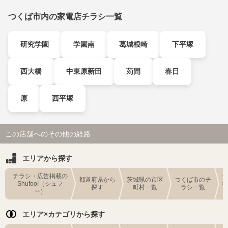
つくば市内の家電店チラシ一覧
研究学園
学園南
葛城根崎
下平塚
西大橋
中東原新田
苅間
春日
原
西平塚
この店舗へのその他の経路
エリアから探す
チラシ・広告掲載の
都道府県から
茨城県の市区
つくば市のチ
Shufoo!（シュフ
探す
町村一覧
ラシ一覧
ー）
エリア×カテゴリから探す