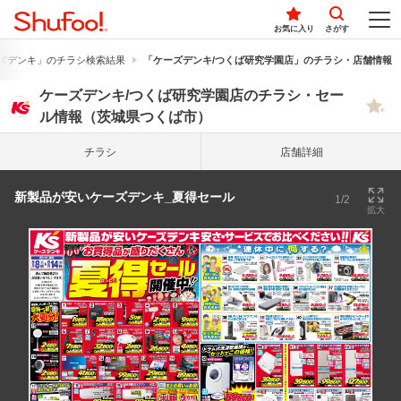
お気に入り
さがす
ズデンキ」のチラシ検索結果
「ケーズデンキ/つくば研究学園店」のチラシ・店舗情報
ケーズデンキ/つくば研究学園店のチラシ・セー
ル情報（茨城県つくば市）
チラシ
店舗詳細
新製品が安いケーズデンキ_夏得セール
1/2
拡大