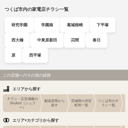
つくば市内の家電店チラシ一覧
研究学園
学園南
葛城根崎
下平塚
西大橋
中東原新田
苅間
春日
原
西平塚
この店舗へのその他の経路
エリアから探す
チラシ・広告掲載の
都道府県から
茨城県の市区
つくば市のチ
Shufoo!（シュフ
探す
町村一覧
ラシ一覧
ー）
エリア×カテゴリから探す