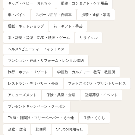
キッズ・ベビー・おもちゃ
眼鏡・コンタクト・ケア用品
車・バイク
スポーツ用品・自転車
携帯・通信・家電
通販・ネットショップ
花・ギフト・手芸
本・雑誌・音楽・DVD・映画・ゲーム
リサイクル
ヘルス&ビューティ・フィットネス
マンション・戸建・リフォーム・レンタル収納
旅行・ホテル・リゾート
学習塾・カルチャー・教育・教習所
レストラン・デリバリー・外食
フォトスタジオ・プリントサービス
アミューズメント
保険・共済・金融
冠婚葬祭・イベント
プレゼントキャンペーン・クーポン
TV局・新聞社・フリーペーパー・その他
生活・くらし
政党・政治
郵便局
Shufoo!お知らせ