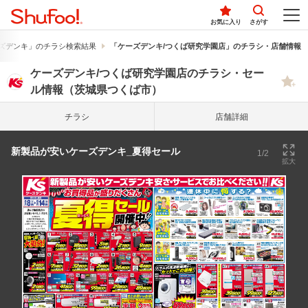
お気に入り
さがす
ズデンキ」のチラシ検索結果
「ケーズデンキ/つくば研究学園店」のチラシ・店舗情報
ケーズデンキ/つくば研究学園店のチラシ・セー
ル情報（茨城県つくば市）
チラシ
店舗詳細
新製品が安いケーズデンキ_夏得セール
1/2
拡大