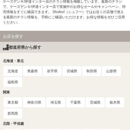
ケーズデンキ/伊達インター店のチラシ情報を掲載しています。最新のチラシ
で、ケーズデンキ/伊達インター店で実施中のお得なセールやキャンペーン、特
売情報をすぐに確認できます。 Shufoo!（シュフー）ではお近くの店舗で使え
る最新のチラシ情報を、手軽にご確認いただけます。お得な情報をぜひご活用
ください。
お店を探す
都道府県から探す
北海道・東北
北海道
青森県
岩手県
宮城県
秋田県
山形県
福島県
関東
東京都
神奈川県
埼玉県
千葉県
茨城県
栃木県
群馬県
北陸・甲信越