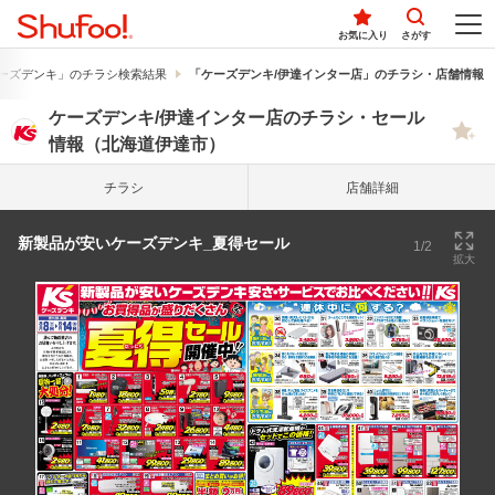
お気に入り
さがす
ーズデンキ」のチラシ検索結果
「ケーズデンキ/伊達インター店」のチラシ・店舗情報
ケーズデンキ/伊達インター店のチラシ・セール
情報（北海道伊達市）
チラシ
店舗詳細
新製品が安いケーズデンキ_夏得セール
1/2
拡大