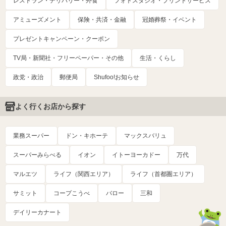
レストラン・デリバリー・外食
フォトスタジオ・プリントサービス
アミューズメント
保険・共済・金融
冠婚葬祭・イベント
プレゼントキャンペーン・クーポン
TV局・新聞社・フリーペーパー・その他
生活・くらし
政党・政治
郵便局
Shufoo!お知らせ
よく行くお店から探す
業務スーパー
ドン・キホーテ
マックスバリュ
スーパーみらべる
イオン
イトーヨーカドー
万代
マルエツ
ライフ（関西エリア）
ライフ（首都圏エリア）
サミット
コープこうべ
バロー
三和
デイリーカナート