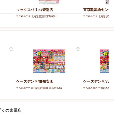
マックスバリュ/登別店
東京靴流通センター
〒059-0028 北海道登別市富岸町1-1
〒052-0021 北海道伊達市
ケーズデンキ/倶知安店
ケーズデンキ/八雲
〒044-0076 虻田郡倶知安町字高砂5-16
〒049-3105 二海郡八雲町
近くの家電店