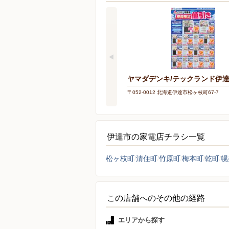
ヤマダデンキ/テックランド伊
〒052-0012 北海道伊達市松ヶ枝町67-7
伊達市の家電店チラシ一覧
松ヶ枝町
清住町
竹原町
梅本町
乾町
幌
この店舗へのその他の経路
エリアから探す