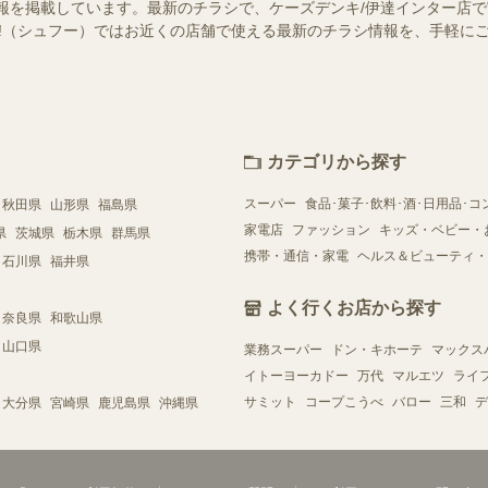
報を掲載しています。最新のチラシで、ケーズデンキ/伊達インター店
foo!（シュフー）ではお近くの店舗で使える最新のチラシ情報を、手軽
カテゴリから探す
スーパー
食品･菓子･飲料･酒･日用品･コ
秋田県
山形県
福島県
家電店
ファッション
キッズ・ベビー・
県
茨城県
栃木県
群馬県
携帯・通信・家電
ヘルス＆ビューティ・
石川県
福井県
よく行くお店から探す
奈良県
和歌山県
山口県
業務スーパー
ドン・キホーテ
マックス
イトーヨーカドー
万代
マルエツ
ライ
サミット
コープこうべ
バロー
三和
デ
大分県
宮崎県
鹿児島県
沖縄県