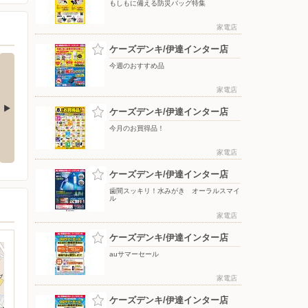
もしもに備える防災バッグ特集
家電店
ケーズデンキ/伊達インター店
今週のおすすめ品
家電店
ケーズデンキ/伊達インター店
今月のお買得品！
氷のう ア
ReFaで毎日のケアをもっと上質
アーティストの想いに満ちる音。
に！
WF-1000X M6
家電店
ケーズデンキ/伊達インター店
歯間スッキリ！水みがき オーラルスマイ
ル
家電店
ケーズデンキ/伊達インター店
auサマーセール
家電店
ケーズデンキ/伊達インター店