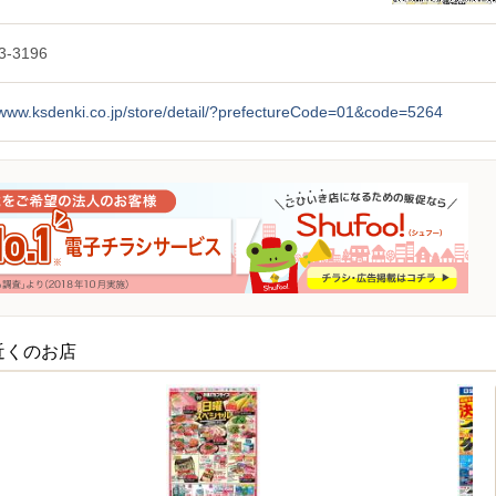
3-3196
/www.ksdenki.co.jp/store/detail/?prefectureCode=01&code=5264
近くのお店