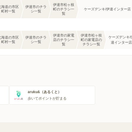
伊達市松ヶ枝
北海道の市区
伊達市のチラ
町のチラシ一
ケーズデンキ/伊達インター店
町村一覧
シ一覧
覧
伊達市の家電
伊達市松ヶ枝
ケーズデンキ/
北海道の市区
伊達市のチラ
店のチラシ一
町の家電店の
町村一覧
シ一覧
達インター店
覧
チラシ一覧
aruku&（あるくと）
歩いてポイントが貯まる