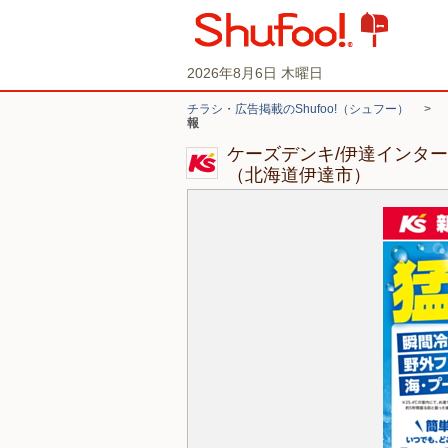
2026年8月6日 木曜日
チラシ・広告掲載のShufoo!（シュフー）
>
報
ケーズデンキ/伊達インタ
（北海道伊達市）