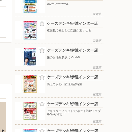
UQサマーセール
家電店
ケーズデンキ/伊達インター店
双眼鏡で推しとの距離が近くなる
家電店
ケーズデンキ/伊達インター店
歯のお悩み解決に Oral-B
家電店
ケーズデンキ/伊達インター店
備えて安心！防災用品特集
家電店
ケーズデンキ/伊達インター店
セキュリティソフトで“ネット詐欺トラブ
ル”から守る！
家電店
ケーズデンキ/伊達インター店