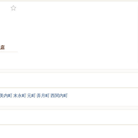
達店
美内町
末永町
元町
弄月町
西関内町