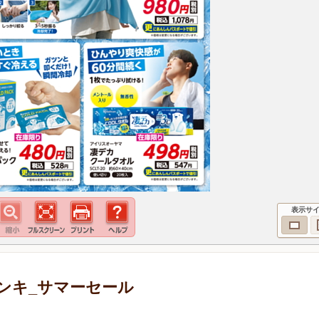
表示サ
ンキ_サマーセール