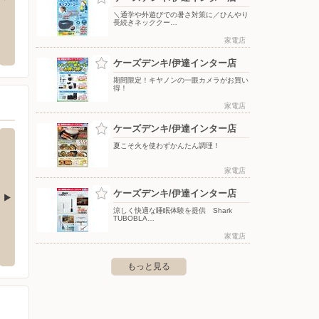
＼通学や外遊びでの暑さ対策に／ひんやり
長続きネッククー…
/伊達店
nosh（ナッシュ）ヘルシー・糖質と塩
総合衣
分に配慮した宅配食サイト
家電店
末永町44-12
〒052-
〒000-0000
ケーズデンキ/伊達インター店
期間限定！キヤノンの一眼カメラがお買い
得！
家電店
ケーズデンキ/伊達インター店
夏こそ火を使わずかんたん調理！
家電店
ケーズデンキ/伊達インター店
涼しく快適な睡眠体験を提供 Shark
TUBOBLA…
店
ケーズデンキ/苫小牧西店
ケーズ
家電店
東雲町20-7
〒053-0833 苫小牧市日新町2-1-31
〒053-0
もっと見る