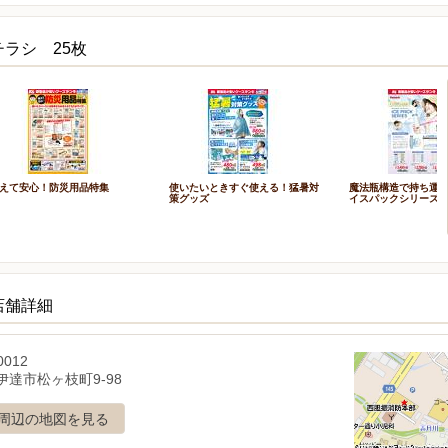
ラシ 25枚
えて安心！防災用品特集
使いたいときすぐ使える！猛暑対
魔法瓶構造で持ち運ぶ
策グッズ
イスパックシリーズ
店舗詳細
0012
伊達市松ヶ枝町9-98
周辺の地図を見る