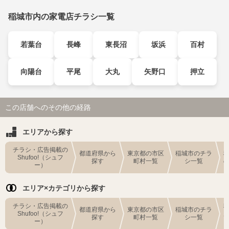
稲城市内の家電店チラシ一覧
若葉台
長峰
東長沼
坂浜
百村
向陽台
平尾
大丸
矢野口
押立
この店舗へのその他の経路
エリアから探す
チラシ・広告掲載の
都道府県から
東京都の市区
稲城市のチラ
Shufoo!（シュフ
探す
町村一覧
シ一覧
ー）
エリア×カテゴリから探す
チラシ・広告掲載の
都道府県から
東京都の市区
稲城市のチラ
Shufoo!（シュフ
探す
町村一覧
シ一覧
ー）