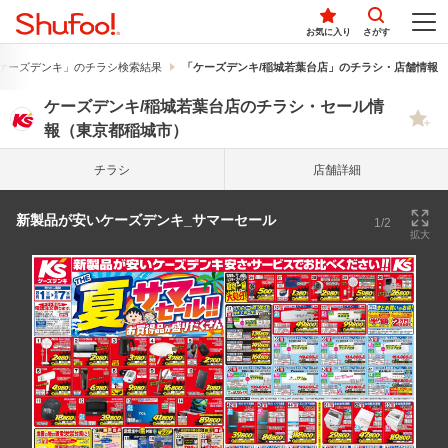
お気に入り
さがす
ケーズデンキ」のチラシ検索結果
「ケーズデンキ/稲城若葉台店」のチラシ・店舗情報
ケーズデンキ/稲城若葉台店のチラシ・セール情
報（東京都稲城市）
チラシ
店舗詳細
新製品が安いケーズデンキ_サマーセール
1/2
拡大