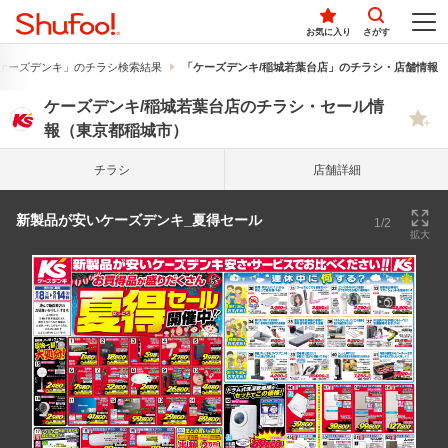
お気に入り
さがす
ケーズデンキ」のチラシ検索結果
「ケーズデンキ/稲城若葉台店」のチラシ・店舗情報
ケーズデンキ/稲城若葉台店のチラシ・セール情
報（東京都稲城市）
チラシ
店舗詳細
新製品が安いケーズデンキ_夏得セール
1/2
拡大