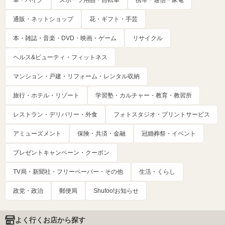
車・バイク
スポーツ用品・自転車
携帯・通信・家電
通販・ネットショップ
花・ギフト・手芸
本・雑誌・音楽・DVD・映画・ゲーム
リサイクル
ヘルス&ビューティ・フィットネス
マンション・戸建・リフォーム・レンタル収納
旅行・ホテル・リゾート
学習塾・カルチャー・教育・教習所
レストラン・デリバリー・外食
フォトスタジオ・プリントサービス
アミューズメント
保険・共済・金融
冠婚葬祭・イベント
プレゼントキャンペーン・クーポン
TV局・新聞社・フリーペーパー・その他
生活・くらし
政党・政治
郵便局
Shufoo!お知らせ
よく行くお店から探す