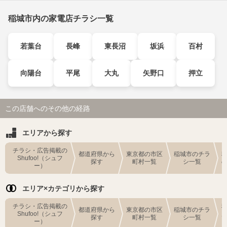
稲城市内の家電店チラシ一覧
若葉台
長峰
東長沼
坂浜
百村
向陽台
平尾
大丸
矢野口
押立
この店舗へのその他の経路
エリアから探す
チラシ・広告掲載の
都道府県から
東京都の市区
稲城市のチラ
Shufoo!（シュフ
探す
町村一覧
シ一覧
ー）
エリア×カテゴリから探す
チラシ・広告掲載の
都道府県から
東京都の市区
稲城市のチラ
Shufoo!（シュフ
探す
町村一覧
シ一覧
ー）