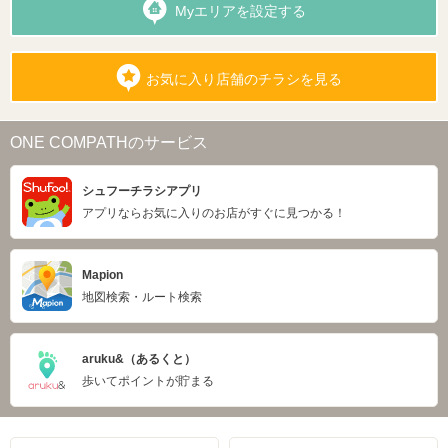
Myエリアを設定する
お気に入り店舗のチラシを見る
ONE COMPATHのサービス
シュフーチラシアプリ
アプリならお気に入りのお店がすぐに見つかる！
Mapion
地図検索・ルート検索
aruku&（あるくと）
歩いてポイントが貯まる