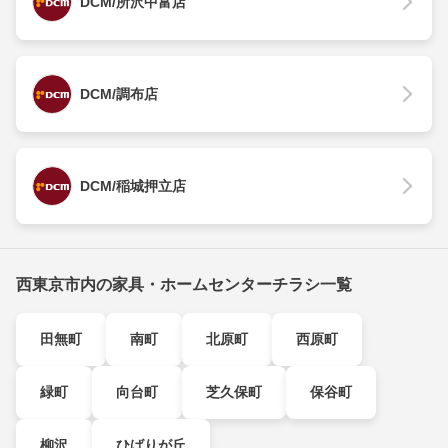
DCM/所沢中富店
DCM/調布店
DCM/稲城押立店
西東京市内の家具・ホームセンターチラシ一覧
田無町
南町
北原町
西原町
緑町
向台町
芝久保町
保谷町
柳沢
ひばりが丘