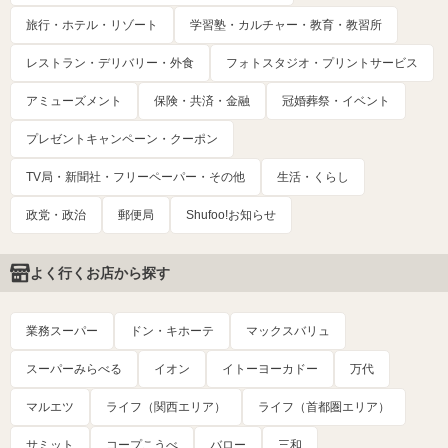
旅行・ホテル・リゾート
学習塾・カルチャー・教育・教習所
レストラン・デリバリー・外食
フォトスタジオ・プリントサービス
アミューズメント
保険・共済・金融
冠婚葬祭・イベント
プレゼントキャンペーン・クーポン
TV局・新聞社・フリーペーパー・その他
生活・くらし
政党・政治
郵便局
Shufoo!お知らせ
よく行くお店から探す
業務スーパー
ドン・キホーテ
マックスバリュ
スーパーみらべる
イオン
イトーヨーカドー
万代
マルエツ
ライフ（関西エリア）
ライフ（首都圏エリア）
サミット
コープこうべ
バロー
三和