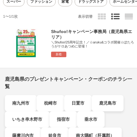
スーパー
ファッション
家電
ドラッグストア
ホームセンタ
1〜1/1枚
表示切替
Shufoo!キャンペーン事務局（鹿児島県エ
リア）
＼Shufoo!25周年記念！／☆aruku&コラボ開催☆ぽたろ
うがケロあつめに登場！
新着
鹿児島県のプレゼントキャンペーン・クーポンのチラシ一
覧
南九州市
枕崎市
日置市
鹿児島市
いちき串木野市
指宿市
垂水市
薩摩川内市
姶良市
南大隅町（肝属郡）