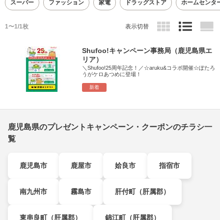
スーパー
ファッション
家電
ドラッグストア
ホームセンタ
1〜1/1枚
表示切替
Shufoo!キャンペーン事務局（鹿児島県エ
リア）
＼Shufoo!25周年記念！／☆aruku&コラボ開催☆ぽたろ
うがケロあつめに登場！
新着
鹿児島県のプレゼントキャンペーン・クーポンのチラシ一
覧
鹿児島市
鹿屋市
姶良市
指宿市
南九州市
霧島市
肝付町（肝属郡）
東串良町（肝属郡）
錦江町（肝属郡）