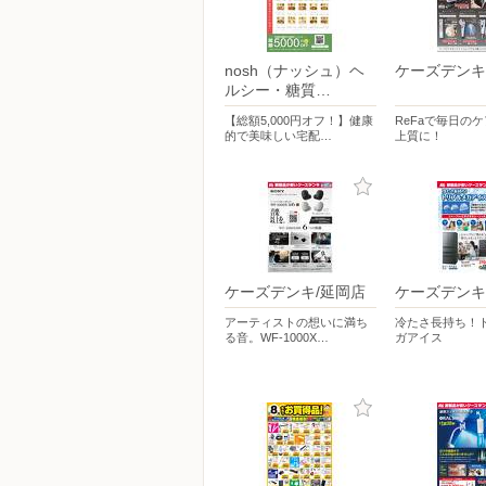
nosh（ナッシュ）ヘ
ケーズデンキ
ルシー・糖質…
【総額5,000円オフ！】健康
ReFaで毎日の
的で美味しい宅配…
上質に！
ケーズデンキ/延岡店
ケーズデンキ
アーティストの想いに満ち
冷たさ長持ち！
る音。WF-1000X…
ガアイス