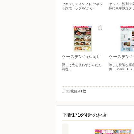
セキュリティソフトで“ネッ
ヤシノミ洗剤55周
ト詐欺トラブル”から…
様に豪華限定グ
ケーズデンキ/延岡店
ケーズデンキ
夏こそ火を使わずかんたん
涼しく快適な睡
調理！
供 Shark TUB
1~32枚目/41枚
下野1716付近のお店