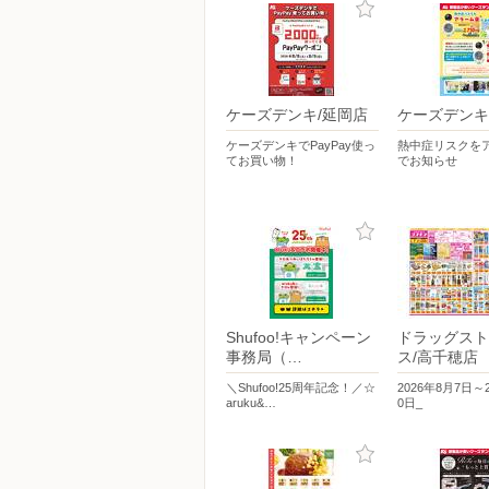
ケーズデンキ/延岡店
ケーズデンキ
ケーズデンキでPayPay使っ
熱中症リスクを
てお買い物！
でお知らせ
Shufoo!キャンペーン
ドラッグスト
事務局（…
ス/高千穂店
＼Shufoo!25周年記念！／☆
2026年8月7日～
aruku&…
0日_