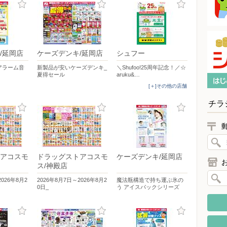
/延岡店
ケーズデンキ/延岡店
シュフー
アラーム音
新製品が安いケーズデンキ_
＼Shufoo!25周年記念！／☆
夏得セール
aruku&…
[＋]その他の店舗
チラ
アコスモ
ドラッグストアコスモ
ケーズデンキ/延岡店
ス/神殿店
2026年8月2
2026年8月7日～2026年8月2
魔法瓶構造で持ち運ぶ氷の
0日_
う アイスパックシリーズ