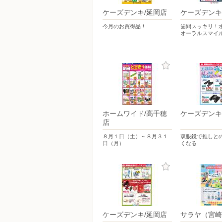
ケーズデンキ/延岡店
ケーズデンキ
今月のお買得品！
歯間スッキリ！
オーラルスマイ
ホームワイド/高千穂
ケーズデンキ
店
８月１日（土）～８月３１
双眼鏡で推しと
日（月）
くなる
ケーズデンキ/延岡店
サラヤ（宮崎