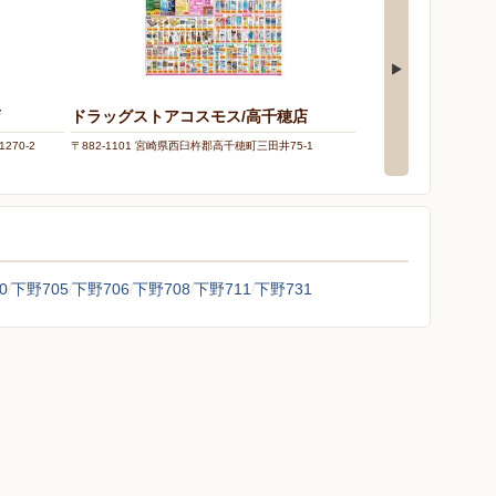
店
ドラッグストアコスモス/高千穂店
ホームワイド/高千
270-2
〒882-1101 宮崎県西臼杵郡高千穂町三田井75-1
〒882-1101 宮崎県西
原403-2
0
下野705
下野706
下野708
下野711
下野731