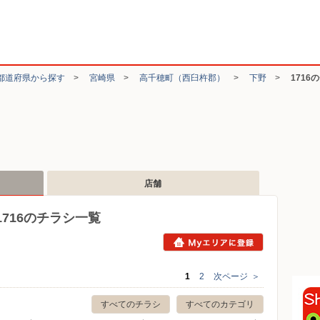
都道府県から探す
>
宮崎県
>
高千穂町（西臼杵郡）
>
下野
>
1716
店舗
716のチラシ一覧
1
2
次ページ
＞
すべてのチラシ
すべてのカテゴリ