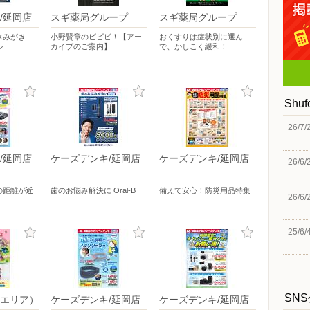
/延岡店
スギ薬局グループ
スギ薬局グループ
水みがき
小野賢章のビビビ！【アー
おくすりは症状別に選ん
ル
カイブのご案内】
で、かしこく緩和！
Shu
26/7/
/延岡店
ケーズデンキ/延岡店
ケーズデンキ/延岡店
26/6/
の距離が近
歯のお悩み解決に Oral-B
備えて安心！防災用品特集
26/6/
25/6/
SN
エリア）
ケーズデンキ/延岡店
ケーズデンキ/延岡店