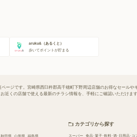
aruku&（あるくと）
歩いてポイントが貯まる
覧ページです。宮崎県西臼杵郡高千穂町下野周辺店舗のお得なセールや
ー）ではお近くの店舗で使える最新のチラシ情報を、手軽にご確認いただけ
カテゴリから探す
スーパー
食品･菓子･飲料･酒･日用品･コ
秋田県
山形県
福島県