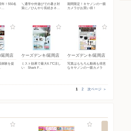
年！550名
＼通学や外遊びでの暑さ対
期間限定！キヤノンの一眼
ッ…
策に／ひんやり長続きネ…
カメラがお買い得！
/延岡店
ケーズデンキ/延岡店
ケーズデンキ/延岡店
眠体験を提
ミスト効果で最大6.7℃涼し
写真はもちろん動画も得意
…
い Shark F…
なキヤノンの一眼カメラ
1
2
次ページ
＞