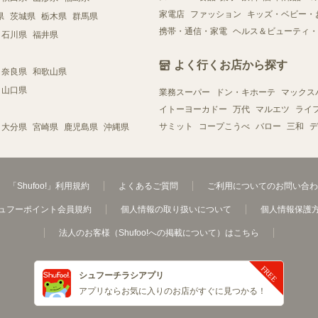
家電店
ファッション
キッズ・ベビー・
県
茨城県
栃木県
群馬県
携帯・通信・家電
ヘルス＆ビューティ・
石川県
福井県
よく行くお店から探す
奈良県
和歌山県
山口県
業務スーパー
ドン・キホーテ
マックス
イトーヨーカドー
万代
マルエツ
ライ
サミット
コープこうべ
バロー
三和
デ
大分県
宮崎県
鹿児島県
沖縄県
「Shufoo!」利用規約
よくあるご質問
ご利用についてのお問い合わ
ュフーポイント会員規約
個人情報の取り扱いについて
個人情報保護
法人のお客様（Shufoo!への掲載について）はこちら
シュフーチラシアプリ
アプリならお気に入りのお店がすぐに見つかる！