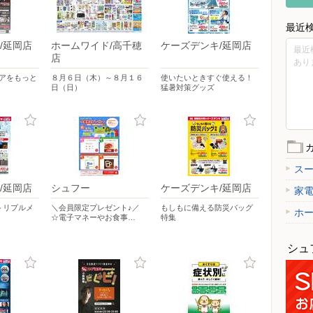
最近
/延岡店
ホームワイド/高千穂
ケーズデンキ/延岡店
最近
店
あり
ケアをもっと
８月６日（木）～８月１６
使いたいときすぐ使える！
日（日）
猛暑対策グッズ
ス
/延岡店
シュフー
ケーズデンキ/延岡店
家
トリプルメ
＼会員限定プレゼント♪／
もしもに備える防災バッグ
ホ
☆電子マネーやお食事…
特集
シュ