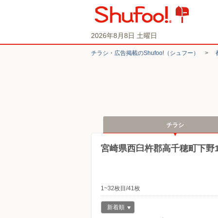
2026年8月8日 土曜日
チラシ・​広告掲載の​Shufoo!​（シュフー）
>
チラシ
宮崎県西臼杵郡高千穂町下野1
1~32枚目/41枚
新着順