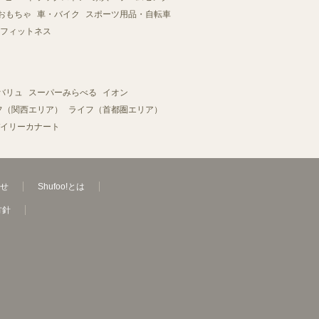
おもちゃ
車・バイク
スポーツ用品・自転車
フィットネス
バリュ
スーパーみらべる
イオン
フ（関西エリア）
ライフ（首都圏エリア）
イリーカナート
せ
Shufoo!とは
方針