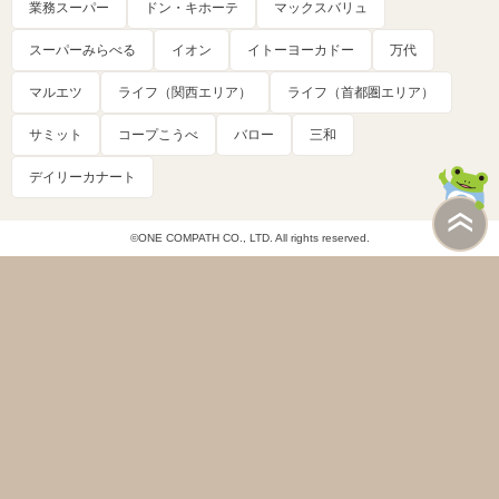
業務スーパー
ドン・キホーテ
マックスバリュ
スーパーみらべる
イオン
イトーヨーカドー
万代
マルエツ
ライフ（関西エリア）
ライフ（首都圏エリア）
サミット
コープこうべ
バロー
三和
デイリーカナート
©ONE COMPATH CO., LTD. All rights reserved.