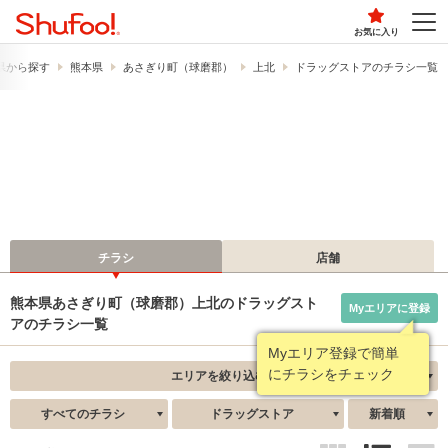
お気に入り
県から探す
熊本県
あさぎり町（球磨郡）
上北
ドラッグストアのチラシ一覧
チラシ
店舗
熊本県あさぎり町（球磨郡）上北のドラッグスト
Myエリアに登録
アのチラシ一覧
Myエリア登録で簡単
にチラシをチェック
エリアを絞り込む
すべてのチラシ
ドラッグストア
新着順