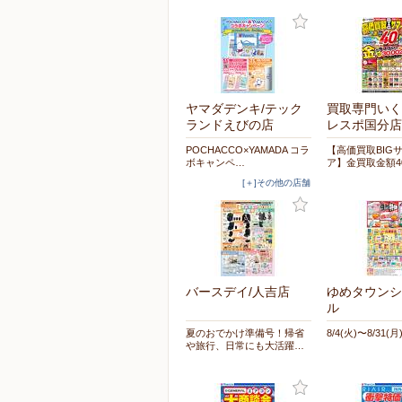
ヤマダデンキ/テック
買取専門いく
ランドえびの店
レスポ国分店
POCHACCO×YAMADA コラ
【高価買取BIG
ボキャンペ…
ア】金買取金額4
[＋]その他の店舗
バースデイ/人吉店
ゆめタウンシ
ル
夏のおでかけ準備号！帰省
8/4(火)〜8/31(月
や旅行、日常にも大活躍…