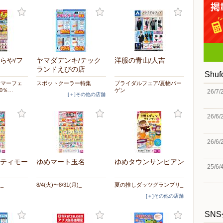
らや/フ
ヤマダデンキ/テック
洋服の青山/人吉
ランドえびの店
Shu
サマーフェ
スポットクーラー特集
ブライダルフェア/夏物バー
0％…
ゲン
26/7/
[＋]その他の店舗
26/6/
26/6/
ティモー
ゆめマート玉名
ゆめタウンサンピアン
25/6/
)_
8/4(火)〜8/31(月)_
夏の推しダッツグランプリ_
[＋]その他の店舗
SN