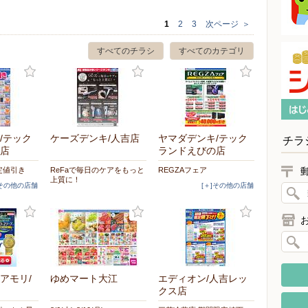
1
2
3
次ページ
＞
すべてのチラシ
すべてのカテゴリ
/テック
ケーズデンキ/人吉店
ヤマダデンキ/テック
チラ
店
ランドえびの店
定値引き
ReFaで毎日のケアをもっと
REGZAフェア
上質に！
]その他の店舗
[＋]その他の店舗
アモリ/
ゆめマート大江
エディオン/人吉レッ
クス店