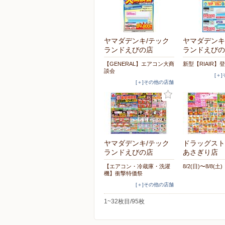
ヤマダデンキ/テック
ヤマダデンキ
ランドえびの店
ランドえびの
【GENERAL】エアコン大商
新型【RIAIR】
談会
[＋
[＋]その他の店舗
ヤマダデンキ/テック
ドラッグスト
ランドえびの店
あさぎり店
【エアコン・冷蔵庫・洗濯
8/2(日)〜8/8(土)
機】衝撃特価祭
[＋]その他の店舗
1~32枚目/95枚