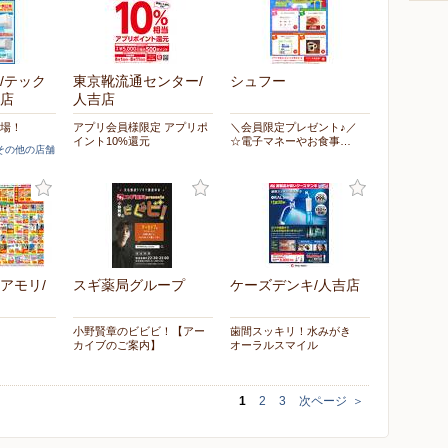
/テック
東京靴流通センター/
シュフー
店
人吉店
登場！
アプリ会員様限定 アプリポ
＼会員限定プレゼント♪／
イント10%還元
☆電子マネーやお食事…
]その他の店舗
アモリ/
スギ薬局グループ
ケーズデンキ/人吉店
小野賢章のビビビ！【アー
歯間スッキリ！水みがき
カイブのご案内】
オーラルスマイル
1
2
3
次ページ
＞