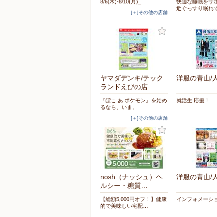
8/6(木)-8/10(月)_
快適な睡眠をサ
近ぐっすり眠れ
[＋]その他の店舗
ヤマダデンキ/テック
洋服の青山/
ランドえびの店
『ぽこ あ ポケモン』を始め
就活生 応援！
るなら、いま。
[＋]その他の店舗
nosh（ナッシュ）ヘ
洋服の青山/
ルシー・糖質…
【総額5,000円オフ！】健康
インフォメーシ
的で美味しい宅配…