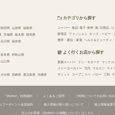
カテゴリから探す
スーパー
食品･菓子･飲料･酒･日用品･コ
秋田県
山形県
福島県
家電店
ファッション
キッズ・ベビー・
県
茨城県
栃木県
群馬県
携帯・通信・家電
ヘルス＆ビューティ・
石川県
福井県
よく行くお店から探す
奈良県
和歌山県
山口県
業務スーパー
ドン・キホーテ
マックス
イトーヨーカドー
万代
マルエツ
ライ
サミット
コープこうべ
バロー
三和
デ
大分県
宮崎県
鹿児島県
沖縄県
「Shufoo!」利用規約
よくあるご質問
ご利用についてのお問い合わ
ュフーポイント会員規約
個人情報の取り扱いについて
個人情報保護
法人のお客様（Shufoo!への掲載について）はこちら