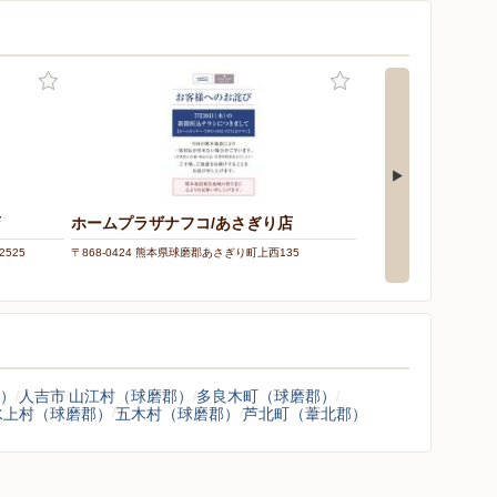
店
ホームプラザナフコ/あさぎり店
ケーズデンキ/人吉
525
〒868-0424 熊本県球磨郡あさぎり町上西135
〒868-0043 熊本県人吉
）
人吉市
山江村（球磨郡）
多良木町（球磨郡）
水上村（球磨郡）
五木村（球磨郡）
芦北町（葦北郡）