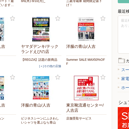
ポート！最
8/6(木)-8/10(月)_
三菱冷蔵庫 期間限定値下
ています…
げ！
最近
最近
あり
人吉
ヤマダデンキ/テック
洋服の青山/人吉
ランドえびの店
【REGZA】話題の新商品
Summer SALE MAX50%OF
F
[＋]その他の店舗
ス
家
ホ
シュ
人吉
洋服の青山/人吉
東京靴流通センター/
人吉店
ョン
ビジネスシーンにふさわし
店舗受取サービス
いシャツを選ぶなら青山