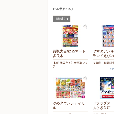
1~32枚目/95枚
新着順
買取大吉/ゆめマート
ヤマダデンキ
多良木
ランドえびの
【3日間限定！】大買取フェ
冷蔵庫 期間限
ア
[＋
ゆめタウンシティモー
ドラッグスト
ル
あさぎり店