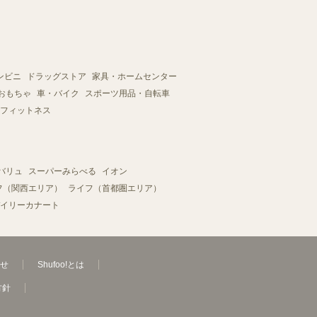
ンビニ
ドラッグストア
家具・ホームセンター
おもちゃ
車・バイク
スポーツ用品・自転車
フィットネス
バリュ
スーパーみらべる
イオン
フ（関西エリア）
ライフ（首都圏エリア）
イリーカナート
せ
Shufoo!とは
方針