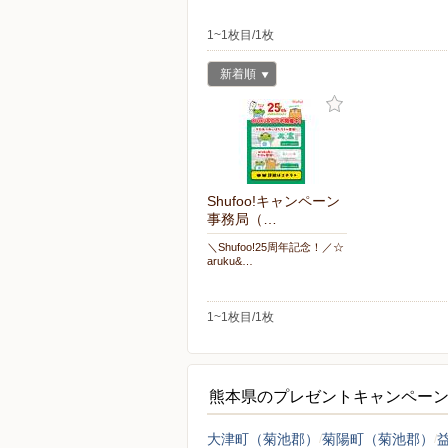
1~1枚目/1枚
新着順
Shufoo!キャンペーン
事務局（…
＼Shufoo!25周年記念！／☆
aruku&…
1~1枚目/1枚
熊本県のプレゼントキャンペー
大津町（菊池郡）
菊陽町（菊池郡）