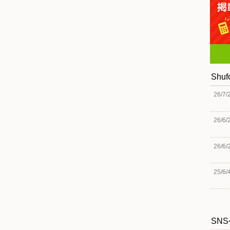
Shu
26/7/
26/6/
26/6/
25/6/
SN