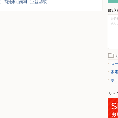
）
菊池市
山都町（上益城郡）
最近
最近
あり
ス
家
ホ
シュ