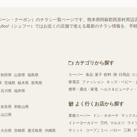
ペーン・クーポン）のチラシ一覧ページです。熊本県阿蘇郡西原村周辺
hufoo!（シュフー）ではお近くの店舗で使える最新のチラシ情報を、
カテゴリから探す
スーパー
食品･菓子･飲料･酒･日用品･コ
秋田県
山形県
福島県
家電店
ファッション
キッズ・ベビー・
県
茨城県
栃木県
群馬県
携帯・通信・家電
ヘルス＆ビューティ・
石川県
福井県
よく行くお店から探す
奈良県
和歌山県
山口県
業務スーパー
ドン・キホーテ
マックス
イトーヨーカドー
万代
マルエツ
ライ
サミット
コープこうべ
バロー
三和
デ
大分県
宮崎県
鹿児島県
沖縄県