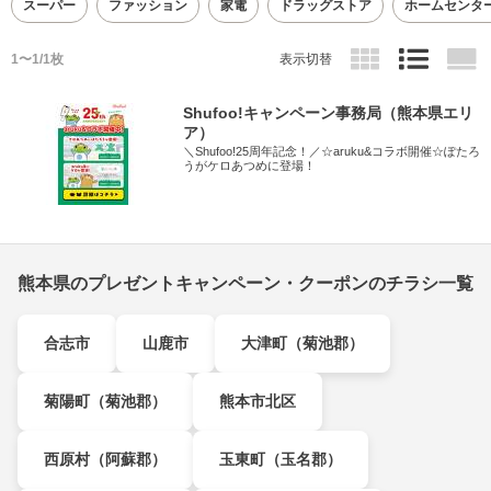
スーパー
ファッション
家電
ドラッグストア
ホームセンタ
1〜1/1枚
表示切替
Shufoo!キャンペーン事務局（熊本県エリ
ア）
＼Shufoo!25周年記念！／☆aruku&コラボ開催☆ぽたろ
うがケロあつめに登場！
熊本県のプレゼントキャンペーン・クーポンのチラシ一覧
合志市
山鹿市
大津町（菊池郡）
菊陽町（菊池郡）
熊本市北区
西原村（阿蘇郡）
玉東町（玉名郡）