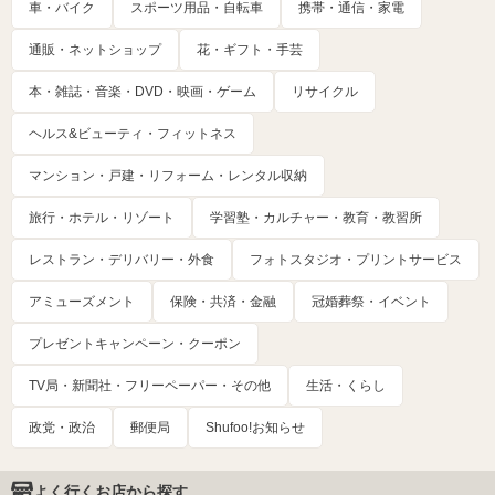
車・バイク
スポーツ用品・自転車
携帯・通信・家電
通販・ネットショップ
花・ギフト・手芸
本・雑誌・音楽・DVD・映画・ゲーム
リサイクル
ヘルス&ビューティ・フィットネス
マンション・戸建・リフォーム・レンタル収納
旅行・ホテル・リゾート
学習塾・カルチャー・教育・教習所
レストラン・デリバリー・外食
フォトスタジオ・プリントサービス
アミューズメント
保険・共済・金融
冠婚葬祭・イベント
プレゼントキャンペーン・クーポン
TV局・新聞社・フリーペーパー・その他
生活・くらし
政党・政治
郵便局
Shufoo!お知らせ
よく行くお店から探す