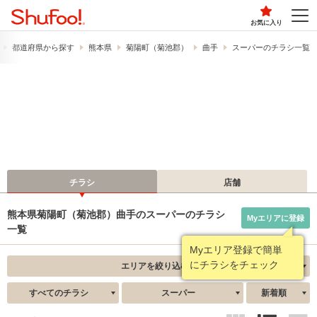
お気に入り
都道府県から探す
熊本県
菊陽町（菊池郡）
曲手
スーパーのチラシ一覧
チラシ
店舗
熊本県菊陽町（菊池郡）曲手のスーパーのチラシ
Myエリアに登録
一覧
Myエリア登録で簡単
にチラシをチェック
エリアを絞り込む
すべてのチラシ
スーパー
新着順