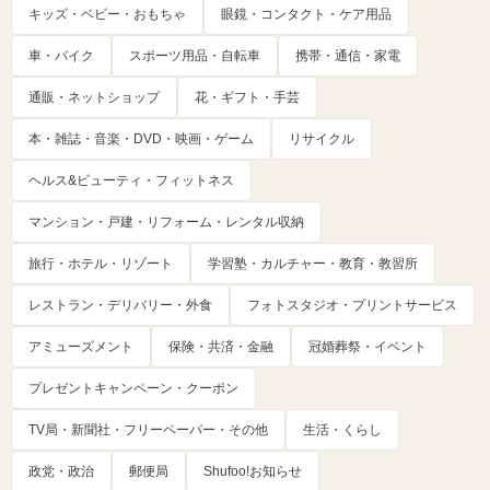
キッズ・ベビー・おもちゃ
眼鏡・コンタクト・ケア用品
車・バイク
スポーツ用品・自転車
携帯・通信・家電
通販・ネットショップ
花・ギフト・手芸
本・雑誌・音楽・DVD・映画・ゲーム
リサイクル
ヘルス&ビューティ・フィットネス
マンション・戸建・リフォーム・レンタル収納
旅行・ホテル・リゾート
学習塾・カルチャー・教育・教習所
レストラン・デリバリー・外食
フォトスタジオ・プリントサービス
アミューズメント
保険・共済・金融
冠婚葬祭・イベント
プレゼントキャンペーン・クーポン
TV局・新聞社・フリーペーパー・その他
生活・くらし
政党・政治
郵便局
Shufoo!お知らせ