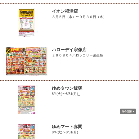
イオン福津店
８月５日（水）〜９月３０日（水）
ハローデイ宗像店
２６０８０４ハロッコリー誕生祭
ゆめタウン飯塚
8/4(火)〜8/31(月)_
ゆめマート赤間
8/4(火)〜8/31(月)_