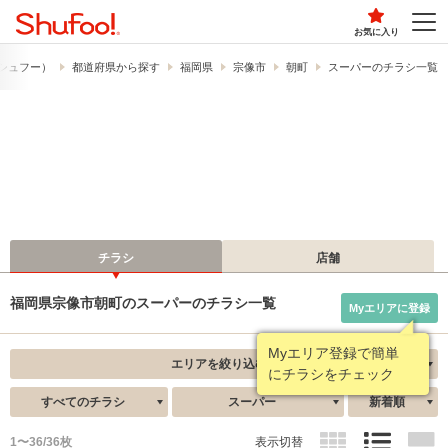
お気に入り
​（シュフー）
都道府県から探す
福岡県
宗像市
朝町
スーパーのチラシ一覧
チラシ
店舗
福岡県宗像市朝町のスーパーのチラシ一覧
Myエリアに登録
Myエリア登録で簡単
エリアを絞り込む
にチラシをチェック
すべてのチラシ
スーパー
新着順
1〜36/36枚
表示切替