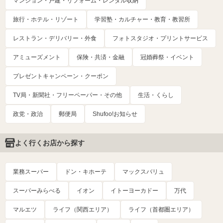
マンション・戸建・リフォーム・レンタル収納
旅行・ホテル・リゾート
学習塾・カルチャー・教育・教習所
レストラン・デリバリー・外食
フォトスタジオ・プリントサービス
アミューズメント
保険・共済・金融
冠婚葬祭・イベント
プレゼントキャンペーン・クーポン
TV局・新聞社・フリーペーパー・その他
生活・くらし
政党・政治
郵便局
Shufoo!お知らせ
よく行くお店から探す
業務スーパー
ドン・キホーテ
マックスバリュ
スーパーみらべる
イオン
イトーヨーカドー
万代
マルエツ
ライフ（関西エリア）
ライフ（首都圏エリア）