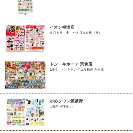
イオン福津店
８月８日（土）〜８月３０日（日）
ドン・キホーテ 宗像店
8/8号 ドンキドンドコ夏福袋 九州版
ゆめタウン筑紫野
8/6(木)-8/16(日)_