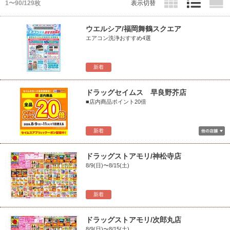
1〜90/129枚
表示切替
ウエルシア/福岡舞鶴スクエア
エアコン洗浄おすすめ4選
新着
ドラッグセイムス 早良野芥店
■店内商品ポイント20倍
新着
ドラッグストアモリ/神松寺店
8/9(日)〜8/15(土)
新着
ドラッグストアモリ/次郎丸店
8/9(日)〜8/15(土)