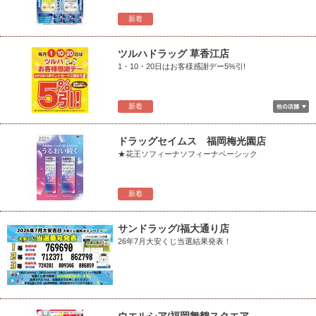
新着
ツルハドラッグ 草香江店
1・10・20日はお客様感謝デー5%引!
新着
ドラッグセイムス 福岡梅光園店
★花王ソフィーナソフィーナベーシック
新着
サンドラッグ/福大通り店
26年7月大安くじ当選結果発表！