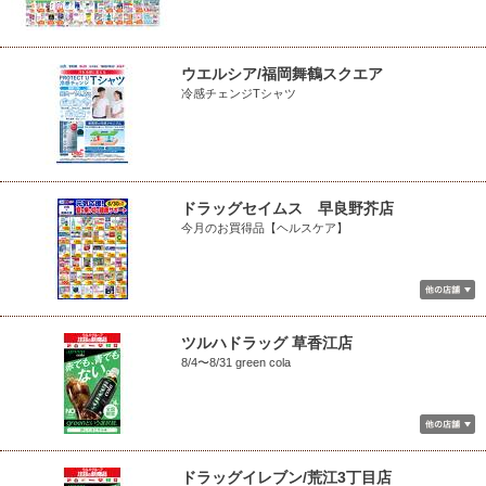
ウエルシア/福岡舞鶴スクエア
冷感チェンジTシャツ
ドラッグセイムス 早良野芥店
今月のお買得品【ヘルスケア】
ツルハドラッグ 草香江店
8/4〜8/31 green cola
ドラッグイレブン/荒江3丁目店