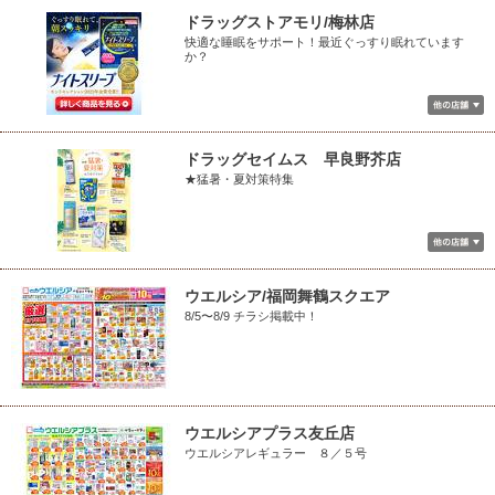
ドラッグストアモリ/梅林店
快適な睡眠をサポート！最近ぐっすり眠れています
か？
ドラッグセイムス 早良野芥店
★猛暑・夏対策特集
ウエルシア/福岡舞鶴スクエア
8/5〜8/9 チラシ掲載中！
ウエルシアプラス友丘店
ウエルシアレギュラー ８／５号