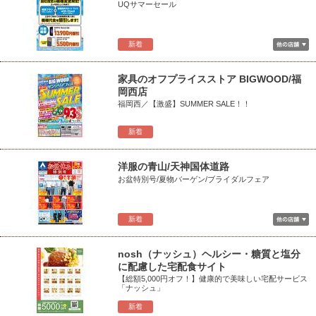
UQサマーセール
新着
家具のオフプライスストア BIGWOOD/福
岡西店
福岡西／【激盛】SUMMER SALE！！
新着
洋服の青山/天神国体道路
お盆特別号/夏物バーゲン/ブライダルフェア
新着
nosh（ナッシュ）ヘルシー・糖質と塩分
に配慮した宅配食サイト
【総額5,000円オフ！】健康的で美味しい宅配サービス
「ナッシュ」
新着