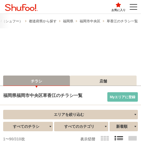
お気に入り
o!​（シュフー）
都道府県から探す
福岡県
福岡市中央区
草香江のチラシ一覧
チラシ
店舗
福岡県福岡市中央区草香江のチラシ一覧
Myエリアに登録
エリアを絞り込む
すべてのチラシ
すべてのカテゴリ
新着順
1〜90/310枚
表示切替