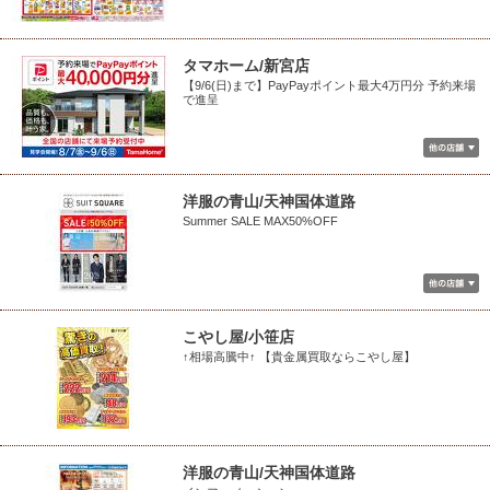
タマホーム/新宮店
【9/6(日)まで】PayPayポイント最大4万円分 予約来場
で進呈
洋服の青山/天神国体道路
Summer SALE MAX50%OFF
こやし屋/小笹店
↑相場高騰中↑ 【貴金属買取ならこやし屋】
洋服の青山/天神国体道路