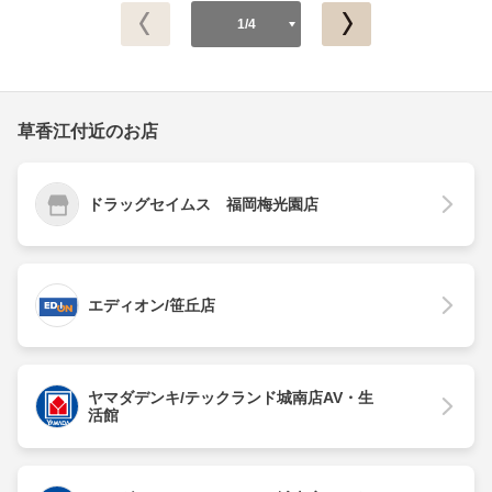
1/4
草香江付近のお店
ドラッグセイムス 福岡梅光園店
エディオン/笹丘店
ヤマダデンキ/テックランド城南店AV・生
活館