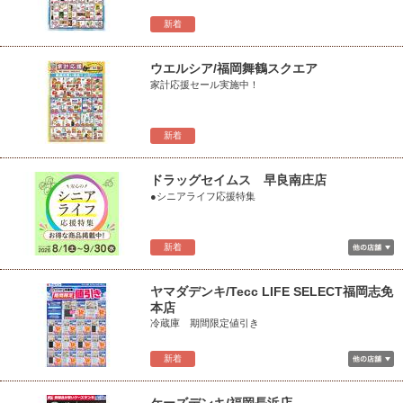
新着
ウエルシア/福岡舞鶴スクエア
家計応援セール実施中！
新着
ドラッグセイムス 早良南庄店
●シニアライフ応援特集
新着
ヤマダデンキ/Tecc LIFE SELECT福岡志免
本店
冷蔵庫 期間限定値引き
新着