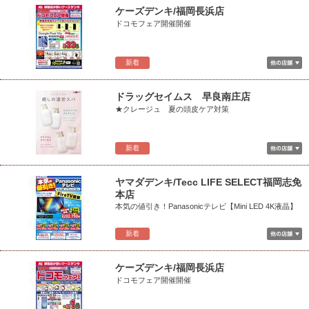
ケーズデンキ/福岡長浜店
ドコモフェア開催開催
新着
ドラッグセイムス 早良南庄店
★クレージュ 夏の頭皮ケア対策
新着
ヤマダデンキ/Tecc LIFE SELECT福岡志免
本店
本気の値引き！Panasonicテレビ【Mini LED 4K液晶】
新着
ケーズデンキ/福岡長浜店
ドコモフェア開催開催