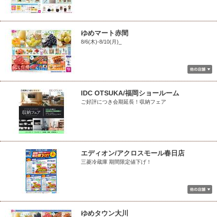
ゆめマート赤間
8/6(木)-8/10(月)_
IDC OTSUKA/福岡ショールーム
ご好評につき会期延長！収納フェア
エディオン/アクロスモール春日店
三菱冷蔵庫 期間限定値下げ！
ゆめタウン大川