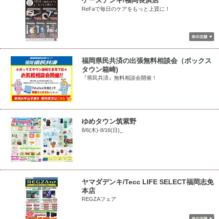
ケーズデンキ/福岡長浜店
ReFaで毎日のケアをもっと上質に！
福岡県民共済の出張無料相談会（ボックス
タウン箱崎)
『県民共済』無料相談会開催！
ゆめタウン筑紫野
8/6(木)-8/16(日)_
ヤマダデンキ/Tecc LIFE SELECT福岡志免
本店
REGZAフェア