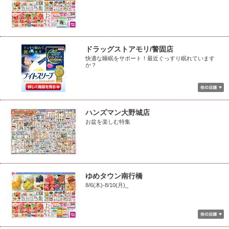
ドラッグストアモリ/警固店
快適な睡眠をサポート！最近ぐっすり眠れています
か？
ハンズマン大野城店
お盆を楽しむ特集
ゆめタウン南行橋
8/6(木)-8/10(月)_