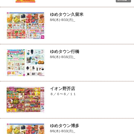
ゆめタウン久留米
8/6(木)-8/10(月)_
ゆめタウン行橋
8/6(木)-8/16(日)_
イオン野芥店
８／６〜８／１１
ゆめタウン博多
8/6(木)-8/10(月)_