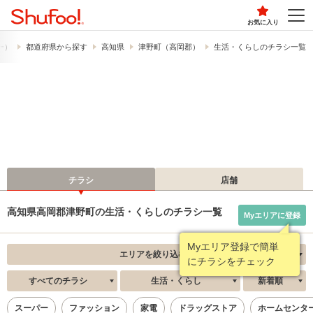
お気に入り
フー）
都道府県から探す
高知県
津野町（高岡郡）
生活・くらしのチラシ一覧
チラシ
店舗
高知県高岡郡津野町の生活・くらしのチラシ一覧
Myエリアに登録
Myエリア登録で簡単
エリアを絞り込む
にチラシをチェック
すべてのチラシ
生活・くらし
新着順
スーパー
ファッション
家電
ドラッグストア
ホームセンタ