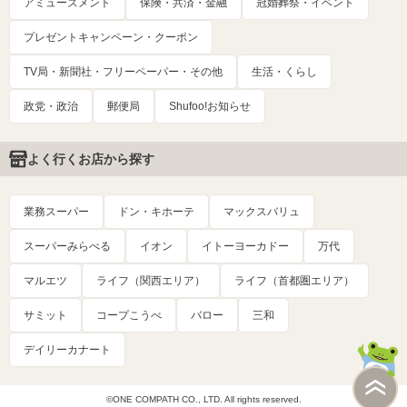
アミューズメント
保険・共済・金融
冠婚葬祭・イベント
プレゼントキャンペーン・クーポン
TV局・新聞社・フリーペーパー・その他
生活・くらし
政党・政治
郵便局
Shufoo!お知らせ
よく行くお店から探す
業務スーパー
ドン・キホーテ
マックスバリュ
スーパーみらべる
イオン
イトーヨーカドー
万代
マルエツ
ライフ（関西エリア）
ライフ（首都圏エリア）
サミット
コープこうべ
バロー
三和
デイリーカナート
©ONE COMPATH CO., LTD. All rights reserved.