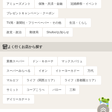
アミューズメント
保険・共済・金融
冠婚葬祭・イベント
プレゼントキャンペーン・クーポン
TV局・新聞社・フリーペーパー・その他
生活・くらし
政党・政治
郵便局
Shufoo!お知らせ
よく行くお店から探す
業務スーパー
ドン・キホーテ
マックスバリュ
スーパーみらべる
イオン
イトーヨーカドー
万代
マルエツ
ライフ（関西エリア）
ライフ（首都圏エリア）
サミット
コープこうべ
バロー
三和
デイリーカナート