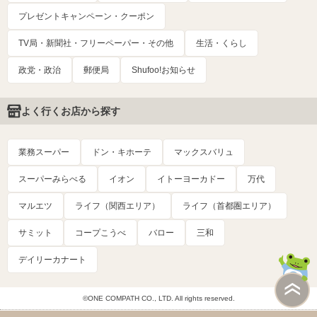
プレゼントキャンペーン・クーポン
TV局・新聞社・フリーペーパー・その他
生活・くらし
政党・政治
郵便局
Shufoo!お知らせ
よく行くお店から探す
業務スーパー
ドン・キホーテ
マックスバリュ
スーパーみらべる
イオン
イトーヨーカドー
万代
マルエツ
ライフ（関西エリア）
ライフ（首都圏エリア）
サミット
コープこうべ
バロー
三和
デイリーカナート
©ONE COMPATH CO., LTD. All rights reserved.