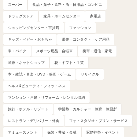
スーパー
食品・菓子・飲料・酒・日用品・コンビニ
ドラッグストア
家具・ホームセンター
家電店
ショッピングセンター・百貨店
ファッション
キッズ・ベビー・おもちゃ
眼鏡・コンタクト・ケア用品
車・バイク
スポーツ用品・自転車
携帯・通信・家電
通販・ネットショップ
花・ギフト・手芸
本・雑誌・音楽・DVD・映画・ゲーム
リサイクル
ヘルス&ビューティ・フィットネス
マンション・戸建・リフォーム・レンタル収納
旅行・ホテル・リゾート
学習塾・カルチャー・教育・教習所
レストラン・デリバリー・外食
フォトスタジオ・プリントサービス
アミューズメント
保険・共済・金融
冠婚葬祭・イベント