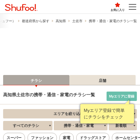
お気に入り
​（シュフー）
都道府県から探す
高知県
土佐市
携帯・通信・家電のチラシ一覧
チラシ
店舗
高知県土佐市の携帯・通信・家電のチラシ一覧
Myエリアに登録
Myエリア登録で簡単
エリアを絞り込む
にチラシをチェック
すべてのチラシ
携帯・通信・家電
新着順
スーパー
ファッション
家電
ドラッグストア
ホームセンタ