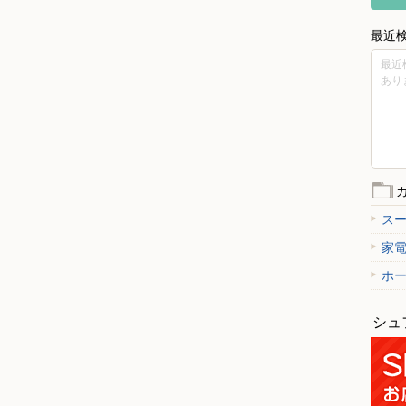
最近
最近
あり
ス
家
ホ
シュ