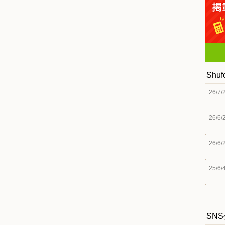
Shu
26/7/
26/6/
26/6/
25/6/
SN