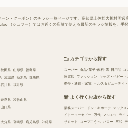
ペーン・クーポン）のチラシ一覧ページです。高知県土佐郡大川村周辺
hufoo!（シュフー）ではお近くの店舗で使える最新のチラシ情報を、
カテゴリから探す
スーパー
食品･菓子･飲料･酒･日用品･コ
秋田県
山形県
福島県
家電店
ファッション
キッズ・ベビー・
県
茨城県
栃木県
群馬県
携帯・通信・家電
ヘルス＆ビューティ・
石川県
福井県
よく行くお店から探す
奈良県
和歌山県
山口県
業務スーパー
ドン・キホーテ
マックス
イトーヨーカドー
万代
マルエツ
ライ
サミット
コープこうべ
バロー
三和
デ
大分県
宮崎県
鹿児島県
沖縄県