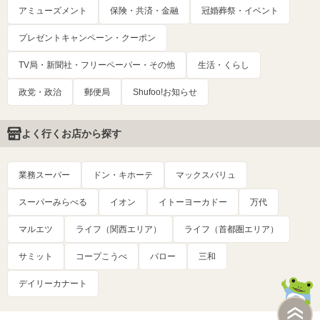
アミューズメント
保険・共済・金融
冠婚葬祭・イベント
プレゼントキャンペーン・クーポン
TV局・新聞社・フリーペーパー・その他
生活・くらし
政党・政治
郵便局
Shufoo!お知らせ
よく行くお店から探す
業務スーパー
ドン・キホーテ
マックスバリュ
スーパーみらべる
イオン
イトーヨーカドー
万代
マルエツ
ライフ（関西エリア）
ライフ（首都圏エリア）
サミット
コープこうべ
バロー
三和
デイリーカナート