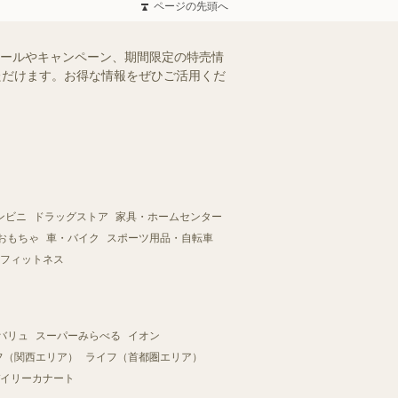
ページの先頭へ
セールやキャンペーン、期間限定の特売情
いただけます。お得な情報をぜひご活用くだ
ンビニ
ドラッグストア
家具・ホームセンター
おもちゃ
車・バイク
スポーツ用品・自転車
フィットネス
バリュ
スーパーみらべる
イオン
フ（関西エリア）
ライフ（首都圏エリア）
イリーカナート