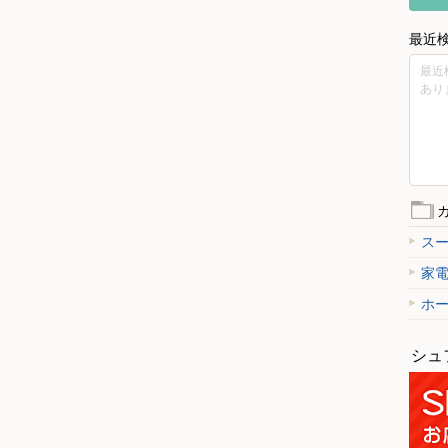
最近
最近
あり
ス
家
ホ
シュ