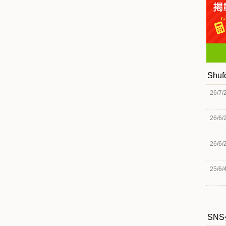
Shu
26/7/
26/6/
26/6/
25/6/
SN