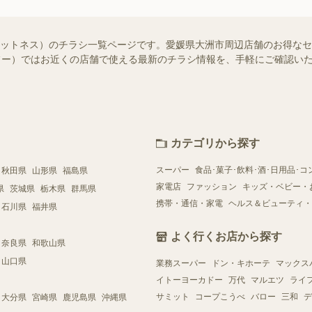
ィットネス）のチラシ一覧ページです。愛媛県大洲市周辺店舗のお得な
（シュフー）ではお近くの店舗で使える最新のチラシ情報を、手軽にご確認
カテゴリから探す
スーパー
食品･菓子･飲料･酒･日用品･コ
秋田県
山形県
福島県
家電店
ファッション
キッズ・ベビー・
県
茨城県
栃木県
群馬県
携帯・通信・家電
ヘルス＆ビューティ・
石川県
福井県
よく行くお店から探す
奈良県
和歌山県
山口県
業務スーパー
ドン・キホーテ
マックス
イトーヨーカドー
万代
マルエツ
ライ
サミット
コープこうべ
バロー
三和
デ
大分県
宮崎県
鹿児島県
沖縄県