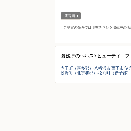
新着順
ご指定の条件では現在チラシを掲載中の店
愛媛県のヘルス&ビューティ・フ
内子町（喜多郡）
八幡浜市
西予市
伊
松野町（北宇和郡）
松前町（伊予郡）