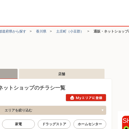
都道府県から探す
>
香川県
>
土庄町（小豆郡）
>
通販・ネットショップ
店舗
ネットショップのチラシ一覧
エリアを絞り込む
家電
ドラッグストア
ホームセンター