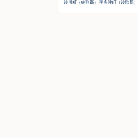
綾川町（綾歌郡）
宇多津町（綾歌郡）