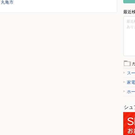
丸亀市
最近
最近
あり
ス
家
ホ
シュ