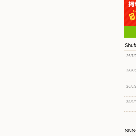
Shu
26/7/
26/6/
26/6/
25/6/
SN