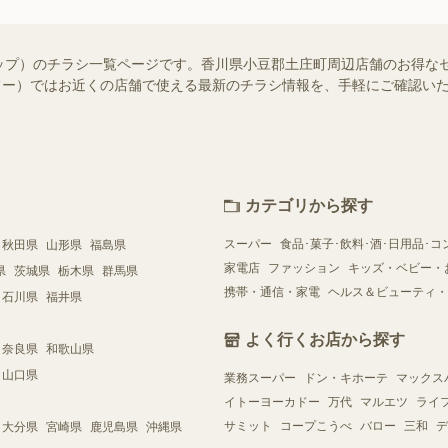
ップ）のチラシ一覧ページです。香川県小豆郡土庄町周辺店舗のお得な
（シュフー）ではお近くの店舗で使える最新のチラシ情報を、手軽にご確認
カテゴリから探す
スーパー
食品･菓子･飲料･酒･日用品･コ
秋田県
山形県
福島県
家電店
ファッション
キッズ・ベビー・
県
茨城県
栃木県
群馬県
携帯・通信・家電
ヘルス＆ビューティ・
石川県
福井県
よく行くお店から探す
奈良県
和歌山県
山口県
業務スーパー
ドン・キホーテ
マックス
イトーヨーカドー
万代
マルエツ
ライ
サミット
コープこうべ
バロー
三和
デ
大分県
宮崎県
鹿児島県
沖縄県