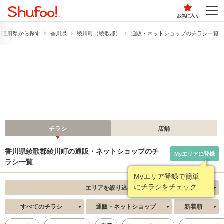
お気に入り
都道府県から探す
香川県
綾川町（綾歌郡）
通販・ネットショップのチラシ一覧
チラシ
店舗
香川県綾歌郡綾川町の通販・ネットショップのチ
Myエリアに登録
ラシ一覧
Myエリア登録で簡単
にチラシをチェック
エリアを絞り込む
すべてのチラシ
通販・ネットショップ
新着順