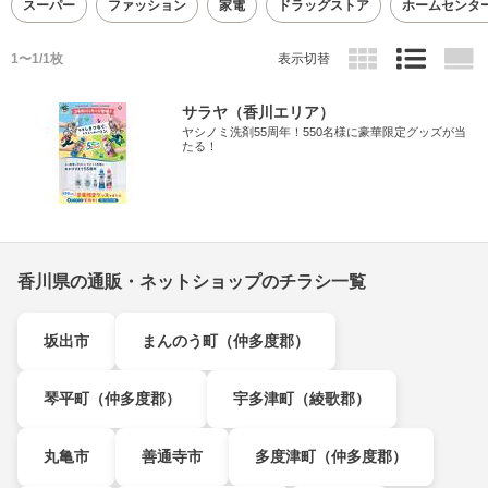
スーパー
ファッション
家電
ドラッグストア
ホームセンタ
1〜1/1枚
表示切替
サラヤ（香川エリア）
ヤシノミ洗剤55周年！550名様に豪華限定グッズが当
たる！
香川県の通販・ネットショップのチラシ一覧
坂出市
まんのう町（仲多度郡）
琴平町（仲多度郡）
宇多津町（綾歌郡）
丸亀市
善通寺市
多度津町（仲多度郡）