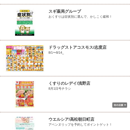
スギ薬局グループ
おくすりは症状別に選んで、かしこく緩和！
ドラッグストアコスモス/志度店
8/1〜8/14_
くすりのレデイ/浅野店
8月1日号チラシ
ウエルシア/高松朝日町店
アベンヌリップを予約してポイントゲット！