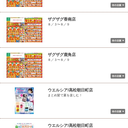
ザグザグ香南店
８／３〜８／９
ザグザグ鹿角店
８／３〜８／９
ウエルシア/高松朝日町店
まとめ髪で夏を楽しむ！
ウエルシア/高松朝日町店