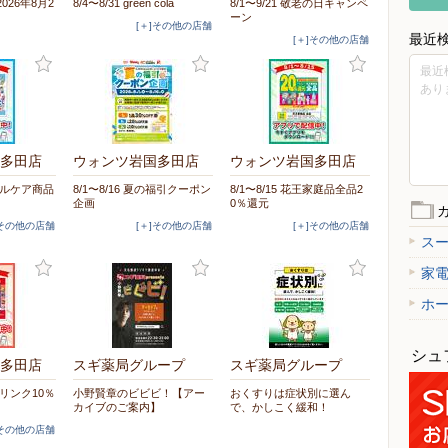
2026年8月2
8/4〜8/31 green cola
8/1〜9/21 敬老の日キャンペ
ーン
[＋]その他の店舗
最近
[＋]その他の店舗
最近
あり
多田店
ウォンツ岩国多田店
ウォンツ岩国多田店
ーラルケア商品
8/1〜8/16 夏の福引クーポン
8/1〜8/15 花王家庭品全品2
企画
0％還元
]その他の店舗
[＋]その他の店舗
[＋]その他の店舗
ス
家
ホ
シュ
多田店
スギ薬局グループ
スギ薬局グループ
養ドリンク10％
小野賢章のビビビ！【アー
おくすりは症状別に選ん
カイブのご案内】
で、かしこく緩和！
]その他の店舗