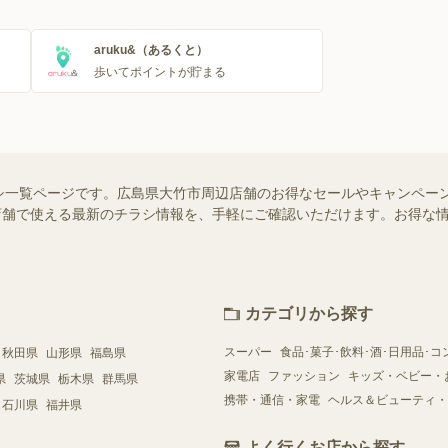
aruku&（あるくと）
歩いてポイントが貯まる
シ一覧ページです。広島県大竹市周辺店舗のお得なセールやキャンペー
近くの店舗で使える最新のチラシ情報を、手軽にご確認いただけます。お得な
カテゴリから探す
スーパー
食品･菓子･飲料･酒･日用品･コ
秋田県
山形県
福島県
家電店
ファッション
キッズ・ベビー・
県
茨城県
栃木県
群馬県
携帯・通信・家電
ヘルス＆ビューティ・
石川県
福井県
よく行くお店から探す