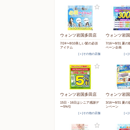
ウォンツ岩国多田店
ウォンツ岩国
7/24〜8/10美しい髪の必須
7/16〜8/31 
アイテム
ペーン企画
[＋]その他の店舗
[＋
ウォンツ岩国多田店
ウォンツ岩国
15日・16日はシニア感謝デ
3/16〜8/31 
ー5%引
ンペーン
[＋]その他の店舗
[＋