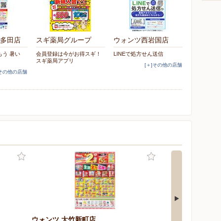
多田店
スギ薬局グループ
ウォンツ西岩国店
しもう 暑い
会員登録は今がお得スギ！
LINEで処方せん送信
スギ薬局アプリ
[＋]その他の店舗
]その他の店舗
ウォンツ 大竹新町店