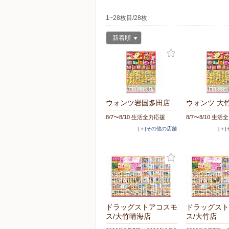
1~28枚目/28枚
新着順
ウォンツ岩国多田店
ウォンツ 大
8/7〜8/10 生活全力応援
8/7〜8/10 生
[＋]その他の店舗
[＋
ドラッグストアコスモ
ドラッグスト
ス/大竹晴海店
ス/大竹店