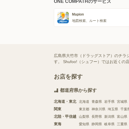
ONE COMPATHのサービス
Mapion
地図検索、ルート検索
広島県大竹市（ドラッグストア）のチラ
す。 Shufoo!（シュフー）ではお
お店を探す
都道府県から探す
北海道・東北
北海道
青森県
岩手県
宮城県
関東
東京都
神奈川県
埼玉県
千葉
北陸・甲信越
山梨県
長野県
新潟県
富山県
東海
愛知県
静岡県
岐阜県
三重県