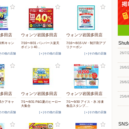
多田店
ウォンツ岩国多田店
ウォンツ岩国多田店
Shu
夏の飲料キャン
7/16〜8/31 パンパース楽天
7/16〜8/15 UV・制汗剤アプ
ポイント40…
リクーポン
26/7/
]その他の店舗
[＋]その他の店舗
[＋]その他の店舗
26/6/
26/6/
多田店
ウォンツ岩国多田店
ウォンツ岩国多田店
25/6/
夏の肌ケアキャ
7/1〜8/31 P&G夏のヒーロー
7/1〜9/30 アイス・氷 冷凍
大集合
食品スタンプ…
]その他の店舗
[＋]その他の店舗
[＋]その他の店舗
SN