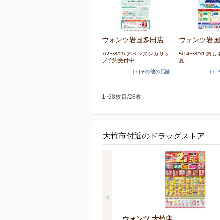
ウォンツ岩国多田店
ウォンツ岩国
7/2〜8/20 アベンヌシカリッ
5/14〜8/31 楽
プ予約受付中
夏！
[＋]その他の店舗
[＋
1~28枚目/28枚
大竹市付近のドラッグストア
ウォンツ 大竹店