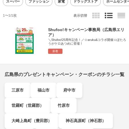
スーパー
ファッション
家電
ドラッグストア
ホームセンタ
1〜1/1枚
表示切替
Shufoo!キャンペーン事務局（広島県エリ
ア）
＼Shufoo!25周年記念！／☆aruku&コラボ開催☆ぽたろ
うがケロあつめに登場！
新着
広島県のプレゼントキャンペーン・クーポンのチラシ一覧
三原市
福山市
府中市
世羅町（世羅郡）
竹原市
大崎上島町（豊田郡）
神石高原町（神石郡）