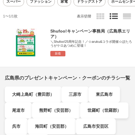
スーパー
ファッション
家電
ドラッグストア
ホームセンタ
1〜1/1枚
表示切替
Shufoo!キャンペーン事務局（広島県エリ
ア）
＼Shufoo!25周年記念！／☆aruku&コラボ開催☆ぽたろ
うがケロあつめに登場！
新着
広島県のプレゼントキャンペーン・クーポンのチラシ一覧
大崎上島町（豊田郡）
三原市
東広島市
尾道市
熊野町（安芸郡）
世羅町（世羅郡）
呉市
海田町（安芸郡）
広島市安芸区