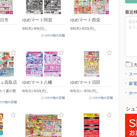
最近
日市
ゆめマート阿賀
ゆめマート西栄
最近
あり
8/6(木)-8/9(日)_
8/6(木)-8/10(月)_
[＋]その他の店舗
ス
ュ高取店
ゆめマート八幡
ゆめマート沼田
家
味わう夏の贅
8/4(火)-8/10(月)_
8/4(火)～8/31(月)_
ホ
[＋]その他の店舗
[＋]その他の店舗
]その他の店舗
シュ