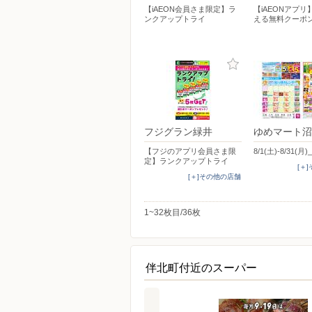
【iAEON会員さま限定】ラ
【iAEONアプ
ンクアップトライ
える無料クーポ
フジグラン緑井
ゆめマート沼
【フジのアプリ会員さま限
8/1(土)-8/31(月)_
定】ランクアップトライ
[＋
[＋]その他の店舗
1~32枚目/36枚
伴北町付近のスーパー