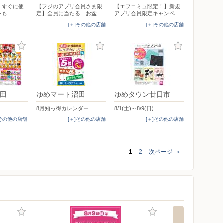
リ】すぐに使
【フジのアプリ会員さま限
【エフコミュ限定！】新規
ンも…
定】全員に当たる お盆…
アプリ会員限定キャンペ…
[＋]その他の店舗
[＋]その他の店舗
田
ゆめマート沼田
ゆめタウン廿日市
8月知っ得カレンダー
8/1(土)～8/9(日)_
]その他の店舗
[＋]その他の店舗
[＋]その他の店舗
1
2
次ページ
＞