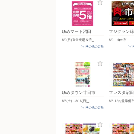
ゆめマート沼田
フジグラン緑
8/9(日)直営売場５倍_
8/9 肉の市
[＋]その他の店舗
[＋
ゆめタウン廿日市
フレスタ沼田
8/8(土)～8/16(日)_
8/8-12お盆準備
[＋]その他の店舗