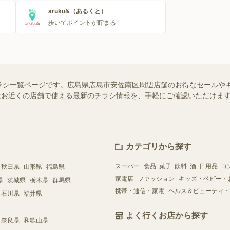
aruku&（あるくと）
歩いてポイントが貯まる
ラシ一覧ページです。広島県広島市安佐南区周辺店舗のお得なセールや
ー）ではお近くの店舗で使える最新のチラシ情報を、手軽にご確認いただけ
カテゴリから探す
スーパー
食品･菓子･飲料･酒･日用品･コ
秋田県
山形県
福島県
家電店
ファッション
キッズ・ベビー・
県
茨城県
栃木県
群馬県
携帯・通信・家電
ヘルス＆ビューティ・
石川県
福井県
よく行くお店から探す
奈良県
和歌山県