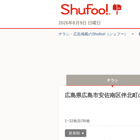
2026年8月9日 日曜日
チラシ・​広告掲載の​Shufoo!​（シュフー）
>
チラシ
広島県広島市安佐南区伴北町
1~32枚目/36枚
新着順