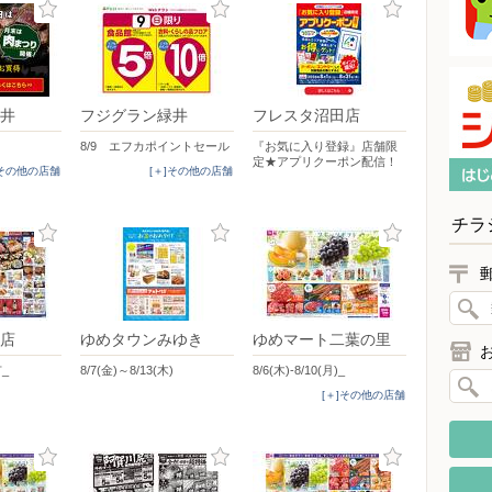
井
フジグラン緑井
フレスタ沼田店
8/9 エフカポイントセール
『お気に入り登録』店舗限
定★アプリクーポン配信！
]その他の店舗
[＋]その他の店舗
チラ
店
ゆめタウンみゆき
ゆめマート二葉の里
市_
8/7(金)～8/13(木)
8/6(木)-8/10(月)_
[＋]その他の店舗