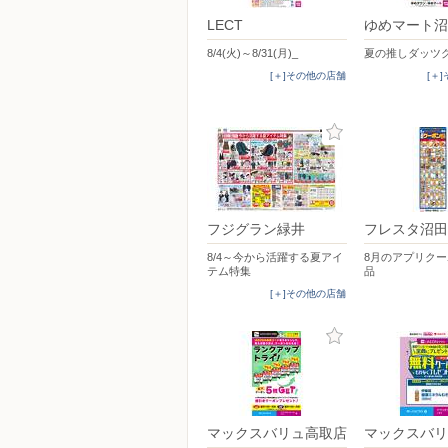
LECT
ゆめマート沼
8/4(火)～8/31(月)_
夏の推しダッツ
[＋]その他の店舗
[＋
フジグラン緑井
フレスタ沼田
8/4～今から活躍する夏アイ
8月のアプリク
テム特集
品
[＋]その他の店舗
マックスバリュ高取店
マックスバリ