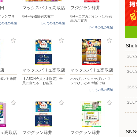
田
マックスバリュ高取店
フジグラン緑井
グランプリ_
8/4～毎週恒例火曜市
8/4～エフカポイント10倍商
品のご案内
]その他の店舗
[＋]その他の店舗
[＋]その他の店舗
Shu
26/7/
店
マックスバリュ高取店
マックスバリュ高取店
26/6/
ーポン対象商
【iAEON会員さま限定】全
ハッぴぃ・ショッぴぃ・フ
員に当たる お盆玉…
ジッぴぃとAR射的で遊…
26/6/
[＋]その他の店舗
25/6/
SN
ュ高取店
フジグラン緑井
フジグラン緑井