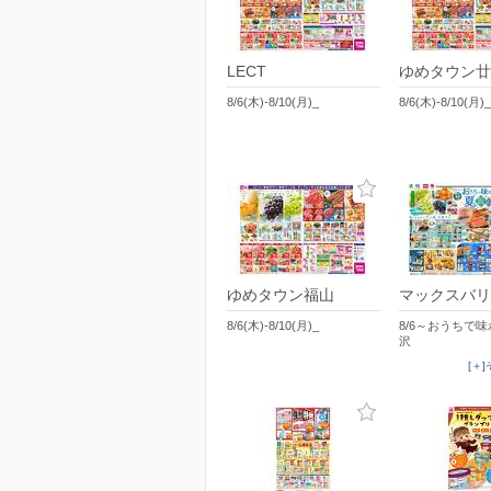
LECT
ゆめタウン廿
8/6(木)-8/10(月)_
8/6(木)-8/10(月)_
ゆめタウン福山
マックスバリ
8/6(木)-8/10(月)_
8/6～おうちで
沢
[＋