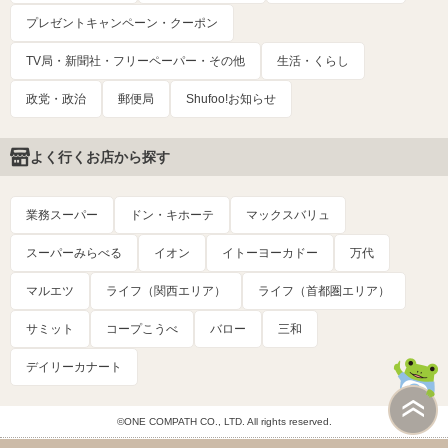
プレゼントキャンペーン・クーポン
TV局・新聞社・フリーペーパー・その他
生活・くらし
政党・政治
郵便局
Shufoo!お知らせ
よく行くお店から探す
業務スーパー
ドン・キホーテ
マックスバリュ
スーパーみらべる
イオン
イトーヨーカドー
万代
マルエツ
ライフ（関西エリア）
ライフ（首都圏エリア）
サミット
コープこうべ
バロー
三和
デイリーカナート
©ONE COMPATH CO., LTD. All rights reserved.