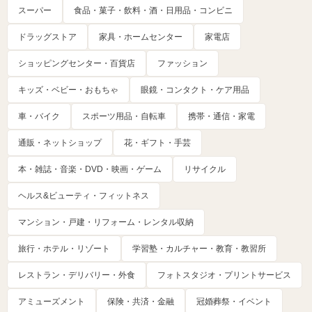
スーパー
食品・菓子・飲料・酒・日用品・コンビニ
ドラッグストア
家具・ホームセンター
家電店
ショッピングセンター・百貨店
ファッション
キッズ・ベビー・おもちゃ
眼鏡・コンタクト・ケア用品
車・バイク
スポーツ用品・自転車
携帯・通信・家電
通販・ネットショップ
花・ギフト・手芸
本・雑誌・音楽・DVD・映画・ゲーム
リサイクル
ヘルス&ビューティ・フィットネス
マンション・戸建・リフォーム・レンタル収納
旅行・ホテル・リゾート
学習塾・カルチャー・教育・教習所
レストラン・デリバリー・外食
フォトスタジオ・プリントサービス
アミューズメント
保険・共済・金融
冠婚葬祭・イベント