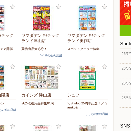
/テック
ヤマダデンキ/テック
ヤマダデンキ/テック
ランド津山店
ランド美作店
Shu
フェア開催
夏物商品大処分！
スポットクーラー特集
26/7/
[＋]その他の店舗
26/6/
26/6/
山陽店
カインズ 津山店
シュフー
25/6/
ーン
秋の収穫用品特集8/8号
＼Shufoo!25周年記念！／☆
aruku&…
]その他の店舗
[＋]その他の店舗
SN