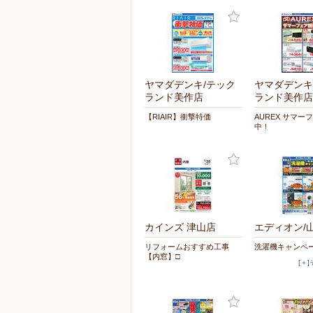
ヤマダデンキ/テック
ヤマダデンキ
ランド美作店
ランド美作店
【RIAIR】衝撃特価
AUREX サマー
中！
カインズ 津山店
エディオン/
リフォームおすすめ工事
洗濯機キャンペ
【内窓】□
[＋