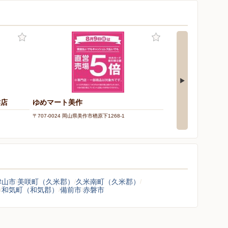
作店
ゆめマート美作
エディオン/美作店
〒707-0024 岡山県美作市楢原下1268-1
〒707-0024 岡山県美作市
津山市
美咲町（久米郡）
久米南町（久米郡）
和気町（和気郡）
備前市
赤磐市