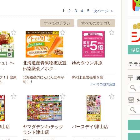
1
2
3
4
5
次ページ
＞
すべてのチラシ
すべてのカテゴリ
シュ）ヘ
北海道産青果物拡販宣
ゆめタウン井原
チラ
…
伝協議会／ホク…
オフ！】健康
北海道産のにんじんは今が
8/9(日)直営売場５倍_
配…
旬！！
[＋]その他の店舗
津山店
ヤマダデンキ/テック
バースデイ/津山店
ランド津山店