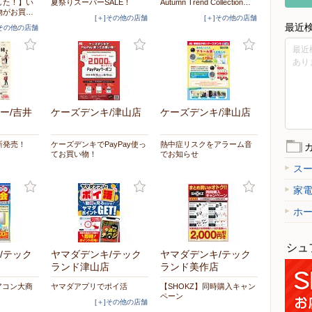
した！】い
夏祭りスーパーSALE！
Autumn Trend Collection…
物がお買…
[＋]その他の店舗
[＋]その他の店舗
最近
]その他の店舗
最近
あり
ー/吉井
ケーズデンキ/津山店
ケーズデンキ/津山店
新発売！
ケーズデンキでPayPay使っ
熱中症リスクをアラーム音
てお買い物！
でお知らせ
ス
家
ホ
シュ
/テック
ヤマダデンキ/テック
ヤマダデンキ/テック
ランド津山店
ランド美作店
エアコン大商
ヤマダアプリでポイ活
【SHOKZ】同時購入キャン
ペーン
[＋]その他の店舗