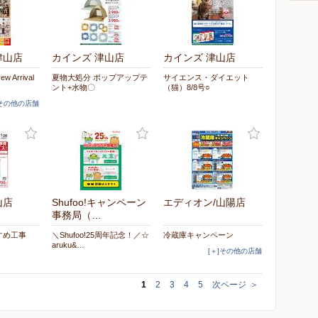
津山店
カインズ 津山店
カインズ 津山店
Arrival
夏物大処分 ポップアップテ
サイエンス・ダイエット
ント+水物〇
（猫）8/8号○
]その他の店舗
山店
Shufoo!キャンペーン
エディオン/山陽店
事務局（…
すめ工事
＼Shufoo!25周年記念！／☆
冷蔵庫キャンペーン
aruku&…
[＋]その他の店舗
1
2
3
4
5
次ページ
＞