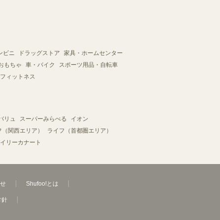
ンビニ
ドラッグストア
家具・ホームセンター
おもちゃ
車・バイク
スポーツ用品・自転車
フィットネス
バリュ
スーパーみらべる
イオン
フ（関西エリア）
ライフ（首都圏エリア）
イリーカナート
せ
Shufoo!とは
方針