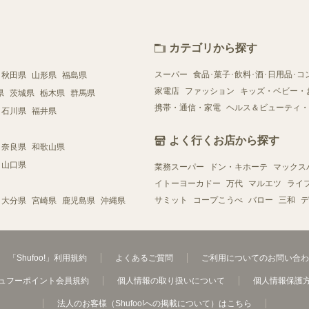
カテゴリから探す
スーパー
食品･菓子･飲料･酒･日用品･コ
秋田県
山形県
福島県
家電店
ファッション
キッズ・ベビー・
県
茨城県
栃木県
群馬県
携帯・通信・家電
ヘルス＆ビューティ・
石川県
福井県
よく行くお店から探す
奈良県
和歌山県
山口県
業務スーパー
ドン・キホーテ
マックス
イトーヨーカドー
万代
マルエツ
ライ
サミット
コープこうべ
バロー
三和
デ
大分県
宮崎県
鹿児島県
沖縄県
「Shufoo!」利用規約
よくあるご質問
ご利用についてのお問い合わ
ュフーポイント会員規約
個人情報の取り扱いについて
個人情報保護
法人のお客様（Shufoo!への掲載について）はこちら