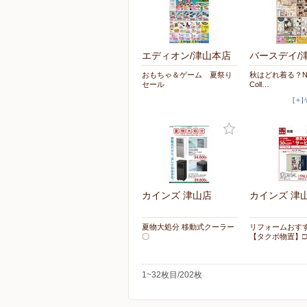
エディオン/津山本店
バースデイ/
おもちゃ＆ゲーム 夏祭り
秋はどれ着る？New 
セール
Coll…
[＋
カインズ 津山店
カインズ 津
夏物大処分 移動式クーラー
リフォームおす
〇
【タクボ物置】□
1~32枚目/202枚