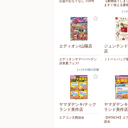
お盆のおもてなし 7/29号
【夏物値下しま
ますぐ使える夏
[＋
エディオン/山陽店
ジュンテンド
店
エディオンサマーバーゲン
Ｊトートバッグ
決算夏フェス!
[＋]その他の店舗
ヤマダデンキ/テック
ヤマダデンキ
ランド美作店
ランド美作店
エアコン大商談会
【HITACHI】
談会