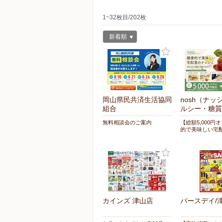
1~32枚目/202枚
新着順
岡山県民共済生活協同
nosh（ナッ
組合
ルシー・糖質
無料相談会のご案内
【総額5,000円
的で美味しい宅
カインズ 津山店
バースデイ/