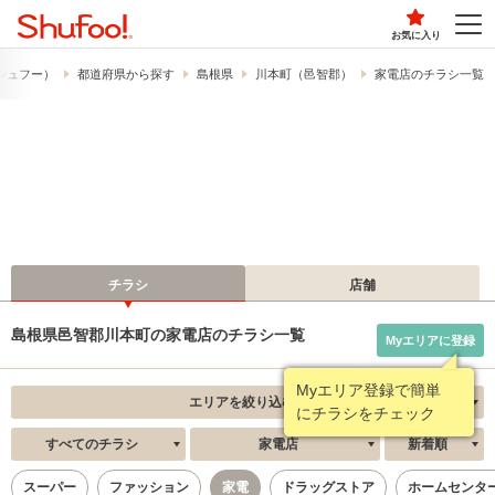
お気に入り
​（シュフー）
都道府県から探す
島根県
川本町（邑智郡）
家電店のチラシ一覧
チラシ
店舗
島根県邑智郡川本町の家電店のチラシ一覧
Myエリアに登録
エリアを絞り込む
すべてのチラシ
家電店
新着順
スーパー
ファッション
家電
ドラッグストア
ホームセンタ