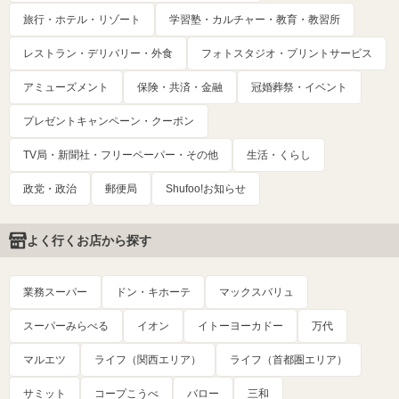
旅行・ホテル・リゾート
学習塾・カルチャー・教育・教習所
レストラン・デリバリー・外食
フォトスタジオ・プリントサービス
アミューズメント
保険・共済・金融
冠婚葬祭・イベント
プレゼントキャンペーン・クーポン
TV局・新聞社・フリーペーパー・その他
生活・くらし
政党・政治
郵便局
Shufoo!お知らせ
よく行くお店から探す
業務スーパー
ドン・キホーテ
マックスバリュ
スーパーみらべる
イオン
イトーヨーカドー
万代
マルエツ
ライフ（関西エリア）
ライフ（首都圏エリア）
サミット
コープこうべ
バロー
三和