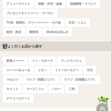
アミューズメント
保険・共済・金融
冠婚葬祭・イベント
プレゼントキャンペーン・クーポン
TV局・新聞社・フリーペーパー・その他
生活・くらし
政党・政治
郵便局
Shufoo!お知らせ
よく行くお店から探す
業務スーパー
ドン・キホーテ
マックスバリュ
スーパーみらべる
イオン
イトーヨーカドー
万代
マルエツ
ライフ（関西エリア）
ライフ（首都圏エリア）
サミット
コープこうべ
バロー
三和
デイリーカナート