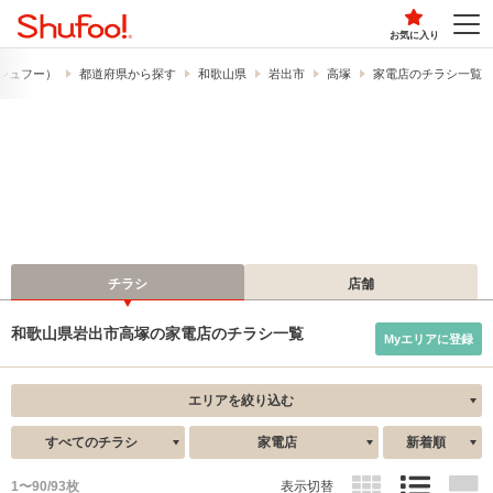
お気に入り
​（シュフー）
都道府県から探す
和歌山県
岩出市
高塚
家電店のチラシ一覧
チラシ
店舗
和歌山県岩出市高塚の家電店のチラシ一覧
Myエリアに登録
エリアを絞り込む
すべてのチラシ
家電店
新着順
1〜90/93枚
表示切替