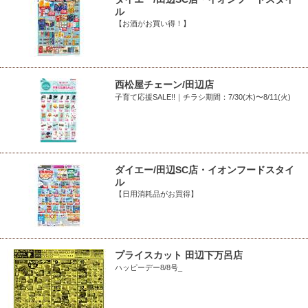
ル
【お酒がお買い得！】
西松屋チェーン/田辺店
子育て応援SALE!!｜チラシ期間：7/30(木)〜8/11(火)
ダイエー/田辺SC店・イオンフードスタイ
ル
【日用消耗品がお買得】
プライスカット 田辺下万呂店
ハッピーデー8/8号_