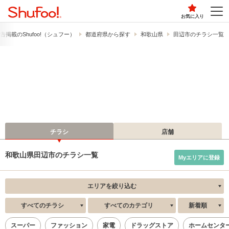
お気に入り
告掲載の​Shufoo!​（シュフー）
都道府県から探す
和歌山県
田辺市のチラシ一覧
チラシ
店舗
和歌山県田辺市のチラシ一覧
Myエリアに登録
エリアを絞り込む
すべてのチラシ
すべてのカテゴリ
新着順
スーパー
ファッション
家電
ドラッグストア
ホームセンタ