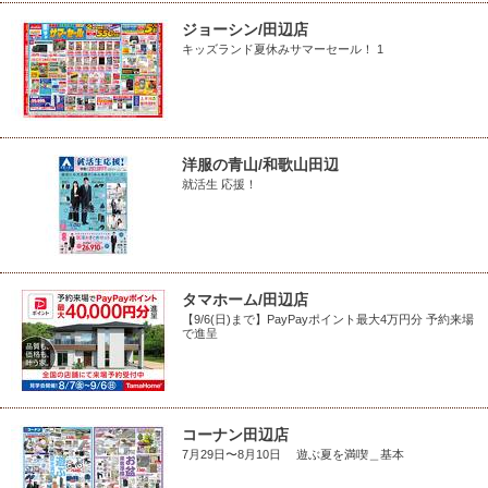
ジョーシン/田辺店
キッズランド夏休みサマーセール！ 1
洋服の青山/和歌山田辺
就活生 応援！
タマホーム/田辺店
【9/6(日)まで】PayPayポイント最大4万円分 予約来場
で進呈
コーナン田辺店
7月29日〜8月10日 遊ぶ夏を満喫＿基本