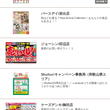
バースデイ/岩出店
秋はどれ着る？New Arrival Collection！おもちゃや食品
もあるよ！！
ジョーシン/田辺店
最新のお買い得チラシ！ 1
Shufoo!キャンペーン事務局（和歌山県エ
リア）
＼Shufoo!25周年記念！／☆aruku&コラボ開催☆ぽたろ
うがケロあつめに登場！
ケーズデンキ/御坊店
新製品が安いケーズデンキ_夏得セール