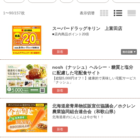
1〜90/157枚
表示切替
スーパードラッグキリン 上富田店
■店内商品ポイント20倍
新着
nosh（ナッシュ）ヘルシー・糖質と塩分
に配慮した宅配食サイト
【総額5,000円オフ！】健康的で美味しい宅配サービス
「ナッシュ」
新着
北海道産青果物拡販宣伝協議会／ホクレン
農業協同組合連合会（和歌山県）
北海道産のにんじんは今が旬！！
新着