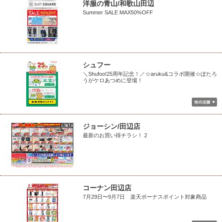
洋服の青山/和歌山田辺
Summer SALE MAX50%OFF
シュフー
＼Shufoo!25周年記念！／☆aruku&コラボ開催☆ぽたろ
うがケロあつめに登場！
ジョーシン/田辺店
最新のお買い得チラシ！ 2
コーナン田辺店
7月29日〜9月7日 楽天ボーナスポイント対象商品