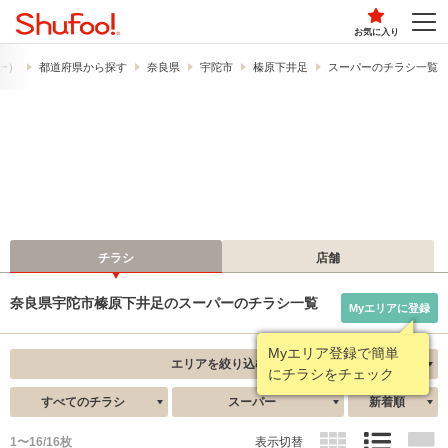
お気に入り
フー）
都道府県から探す
奈良県
宇陀市
榛原下井足
スーパーのチラシ一覧
チラシ
店舗
奈良県宇陀市榛原下井足のスーパーのチラシ一覧
Myエリアに登録
Myエリア登録で簡単
エリアを絞り込む
にチラシをチェック
すべてのチラシ
スーパー
新着順
1〜16/16枚
表示切替