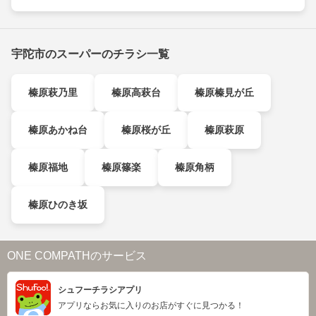
宇陀市のスーパーのチラシ一覧
榛原萩乃里
榛原高萩台
榛原榛見が丘
榛原あかね台
榛原桜が丘
榛原萩原
榛原福地
榛原篠楽
榛原角柄
榛原ひのき坂
ONE COMPATHのサービス
シュフーチラシアプリ
アプリならお気に入りのお店がすぐに見つかる！