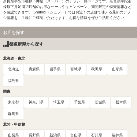
奈良県宇陀市榛原下井足（スーパー）のチラシ一覧ページです。奈良県宇陀市
榛原下井足周辺店舗のお得なセールやキャンペーン、期間限定の特売情報など
を確認できます。 Shufoo!（シュフー）ではお近くの店舗で使える最新のチラ
シ情報を、手軽にご確認いただけます。お得な情報をぜひご活用ください。
お店を探す
都道府県から探す
北海道・東北
北海道
青森県
岩手県
宮城県
秋田県
山形県
福島県
関東
東京都
神奈川県
埼玉県
千葉県
茨城県
栃木県
群馬県
北陸・甲信越
山梨県
長野県
新潟県
富山県
石川県
福井県