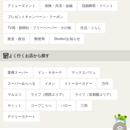
アミューズメント
保険・共済・金融
冠婚葬祭・イベント
プレゼントキャンペーン・クーポン
TV局・新聞社・フリーペーパー・その他
生活・くらし
政党・政治
郵便局
Shufoo!お知らせ
よく行くお店から探す
業務スーパー
ドン・キホーテ
マックスバリュ
スーパーみらべる
イオン
イトーヨーカドー
万代
マルエツ
ライフ（関西エリア）
ライフ（首都圏エリア）
サミット
コープこうべ
バロー
三和
デイリーカナート