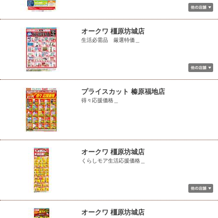
オークワ 橿原坊城店
生活必需品 厳選特価＿
プライスカット 榛原福地店
得々応援価格＿
オークワ 橿原坊城店
くらしモア生活応援価格＿
オークワ 橿原坊城店