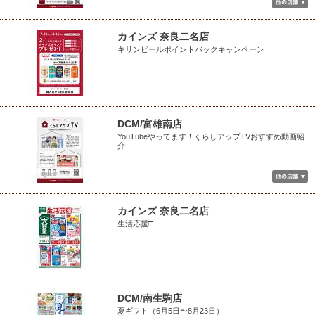
カインズ 奈良二名店
キリンビールポイントバックキャンペーン
DCM/富雄南店
YouTubeやってます！くらしアップTVおすすめ動画紹
介
カインズ 奈良二名店
生活応援□
DCM/南生駒店
夏ギフト（6月5日〜8月23日）