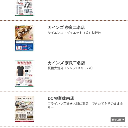
カインズ 奈良二名店
サイエンス・ダイエット（犬）8/8号○
カインズ 奈良二名店
夏物大処分 Tシャツ+スリッパ〇
DCM/富雄南店
フライパン革命★お皿に変身！できたてをそのまま食
卓へ