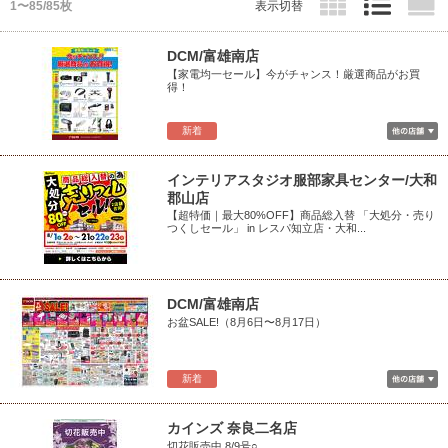
1〜85/85枚
表示切替
DCM/富雄南店
【家電均一セール】今がチャンス！厳選商品がお買
得！
新着
インテリアスタジオ服部家具センター/大和
郡山店
【超特価｜最大80%OFF】商品総入替 「大処分・売り
つくしセール」 in レスパ知立店・大和...
DCM/富雄南店
お盆SALE!（8月6日〜8月17日）
新着
カインズ 奈良二名店
切花販売中 8/9号○