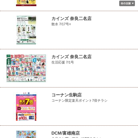
カインズ 奈良二名店
散水 7/17号○
カインズ 奈良二名店
生活応援 7/1号
コーナン生駒店
コーナン限定楽天ポイント7倍チラシ
DCM/富雄南店