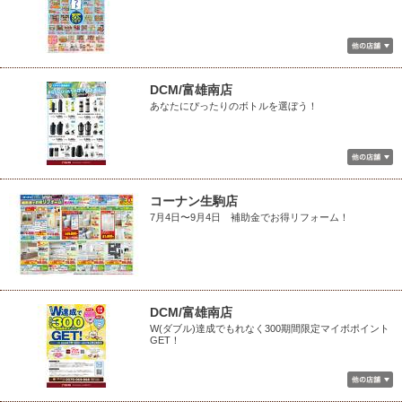
DCM/富雄南店
あなたにぴったりのボトルを選ぼう！
コーナン生駒店
7月4日〜9月4日 補助金でお得リフォーム！
DCM/富雄南店
W(ダブル)達成でもれなく300期間限定マイボポイント
GET！