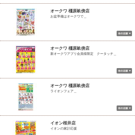
オークワ 橿原畝傍店
お盆準備はオークワで＿
オークワ 橿原畝傍店
新オークワアプリ会員様限定 クータッチ＿
オークワ 橿原畝傍店
ライオンフェア＿
イオン桜井店
イオンの家計応援