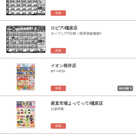
新着
ロピア/橿原店
オープン777日祭！限界突破価格!!
新着
イオン桜井店
8/7〜8/16
新着
産直市場よってって/橿原店
お盆特集
新着