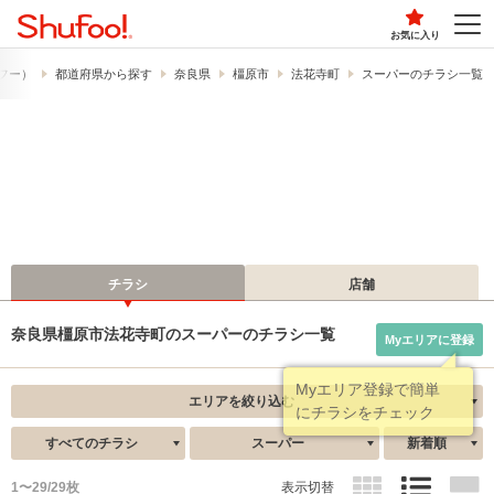
お気に入り
ュフー）
都道府県から探す
奈良県
橿原市
法花寺町
スーパーのチラシ一覧
チラシ
店舗
奈良県橿原市法花寺町のスーパーのチラシ一覧
Myエリアに登録
エリアを絞り込む
すべてのチラシ
スーパー
新着順
1〜29/29枚
表示切替