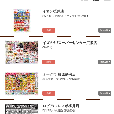
イオン桜井店
8/7〜8/16 お盆はイオンでお買い物★
新着
イズミヤ/スーパーセンター広陵店
08/08号
新着
オークワ 橿原畝傍店
家族で過ごす夏休み/お盆準備＿
新着
ロピア/フレスポ桜井店
5日間だけの限界突破価格!!