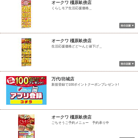
オークワ 橿原畝傍店
くらしモア生活応援価格＿
オークワ 橿原畝傍店
生活応援価格どど〜んと値下げ＿
万代/坊城店
新規登録で100ポイントクーポンプレゼント!
オークワ 橿原畝傍店
ごちそうご予約メニュー 予約承り中