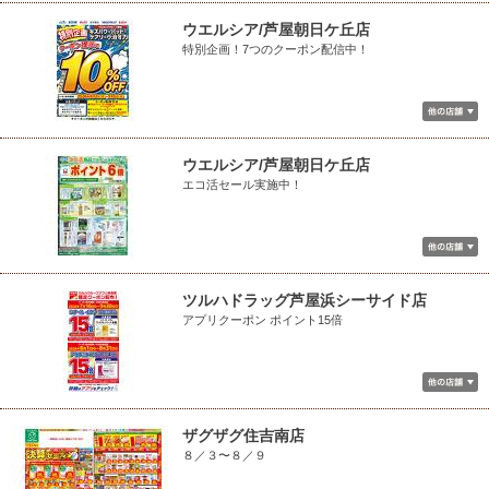
ウエルシア/芦屋朝日ケ丘店
特別企画！7つのクーポン配信中！
ウエルシア/芦屋朝日ケ丘店
エコ活セール実施中！
ツルハドラッグ芦屋浜シーサイド店
アプリクーポン ポイント15倍
ザグザグ住吉南店
８／３〜８／９