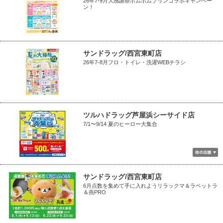
26年7-9月大感謝祭ポムポムプリンコラボキャンペー
ン！
サンドラッグ/西宮東町店
26年7-8月フロ・トイレ・洗濯WEBチラシ
ツルハドラッグ芦屋浜シーサイド店
7/1〜9/14 夏のヒーロー大集合
サンドラッグ/西宮東町店
6月点数を集めて手に入れようリラックマ＆ラベットラ
＆燕PRO