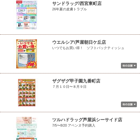
サンドラッグ/西宮東町店
26年夏の皮膚トラブル
ウエルシア/芦屋朝日ケ丘店
いつでもお買い得！ ソフトパックティッシュ
ザグザグ甲子園九番町店
７月１０日〜８月９日
ツルハドラッグ芦屋浜シーサイド店
7/5〜8/20 アベンヌ予約購入