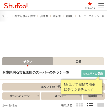
お気に入り
（シュフー）
都道府県から探す
兵庫県
明石市
花園町
スーパーのチラシ一覧
チラシ
店舗
兵庫県明石市花園町のスーパーのチラシ一覧
Myエリアに登録
エリアを絞り込む
すべてのチラシ
スーパー
新着順
1〜43/43枚
表示切替