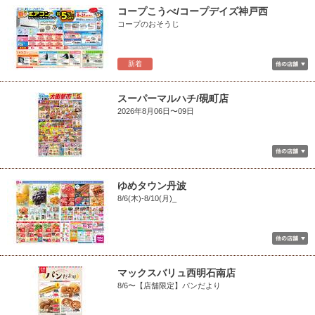
コープこうべ/コープデイズ神戸西
コープのおそうじ
新着
スーパーマルハチ/硯町店
2026年8月06日〜09日
ゆめタウン丹波
8/6(木)-8/10(月)_
マックスバリュ西明石南店
8/6〜【店舗限定】パンだより