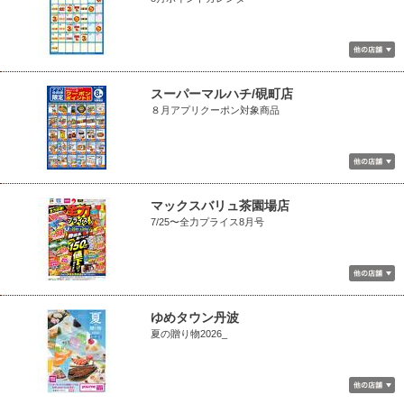
スーパーマルハチ/硯町店
８月アプリクーポン対象商品
マックスバリュ茶園場店
7/25〜全力プライス8月号
ゆめタウン丹波
夏の贈り物2026_