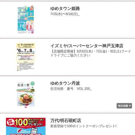
ゆめタウン姫路
7/15(水)〜8/16(日)_
イズミヤ/スーパーセンター神戸玉津店
【店舗限定開催】8月6日(木)・7日(金)・8日(土)フード
ドライブにご協力ください
ゆめタウン丹波
生活旬祭 夏号 VOL.155_
万代/明石硯町店
新規登録で100ポイントクーポンプレゼント!