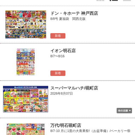
ドン・キホーテ 神戸西店
8/8号 夏福袋 関西北版
新着
イオン明石店
8/7〜8/16
新着
スーパーマルハチ/硯町店
2026年8月07日
万代/明石硯町店
8/7-10 月に1度の大青果祭!（お盆準備）/ベーカリー祭