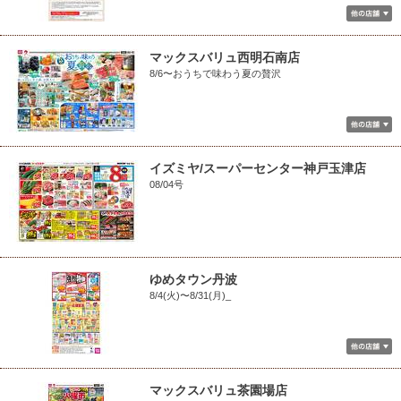
マックスバリュ西明石南店
8/6〜おうちで味わう夏の贅沢
イズミヤ/スーパーセンター神戸玉津店
08/04号
ゆめタウン丹波
8/4(火)〜8/31(月)_
マックスバリュ茶園場店