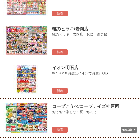
新着
靴のヒラキ/岩岡店
靴のヒラキ 岩岡店 お盆 総力祭
新着
イオン明石店
8/7〜8/16 お盆はイオンでお買い物★
新着
コープこうべ/コープデイズ神戸西
おうちで楽しむ！夏ごちそう
新着