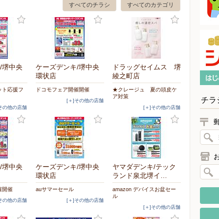
すべてのチラシ
すべてのカテゴリ
/堺中央
ケーズデンキ/堺中央
ドラッグセイムス 堺
環状店
綾之町店
ット応援フ
ドコモフェア開催開催
★クレージュ 夏の頭皮ケ
ア対策
チラ
[＋]その他の店舗
]その他の店舗
[＋]その他の店舗
/堺中央
ケーズデンキ/堺中央
ヤマダデンキ/テック
環状店
ランド泉北堺イ…
催開催
auサマーセール
amazon デバイスお盆セー
ル
]その他の店舗
[＋]その他の店舗
[＋]その他の店舗