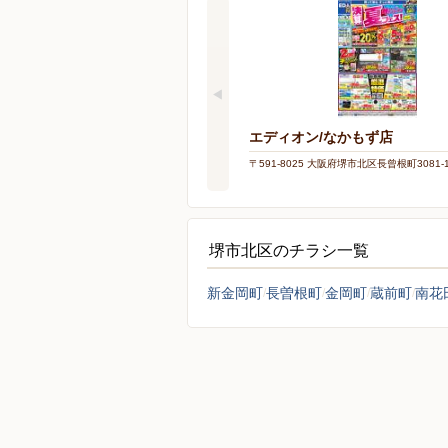
エディオン/なかもず店
〒591-8025 大阪府堺市北区長曾根町3081-
堺市北区のチラシ一覧
新金岡町
長曽根町
金岡町
蔵前町
南花