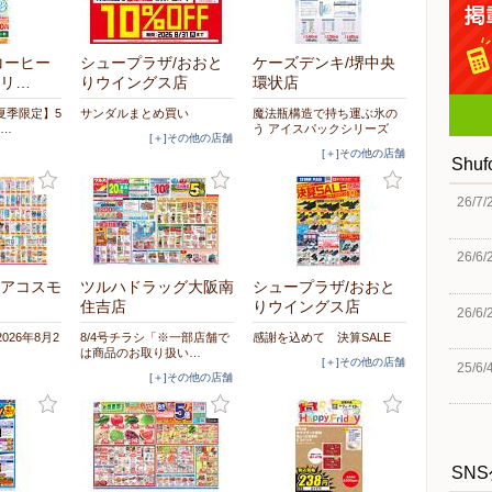
コーヒー
シュープラザ/おおと
ケーズデンキ/堺中央
リ…
りウイングス店
環状店
夏季限定】5
サンダルまとめ買い
魔法瓶構造で持ち運ぶ氷の
た…
う アイスパックシリーズ
[＋]その他の店舗
[＋]その他の店舗
Shu
26/7/
26/6/
アコスモ
ツルハドラッグ大阪南
シュープラザ/おおと
住吉店
りウイングス店
26/6/
2026年8月2
8/4号チラシ「※一部店舗で
感謝を込めて 決算SALE
は商品のお取り扱い…
[＋]その他の店舗
25/6/
[＋]その他の店舗
SN