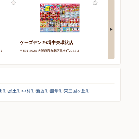
ケーズデンキ/堺中央環状店
ヤマダデンキ/テッ
17
〒591-8024 大阪府堺市北区黒土町2232-3
〒599-8101 大阪府堺市東
田町
黒土町
中村町
新堀町
船堂町
東三国ヶ丘町