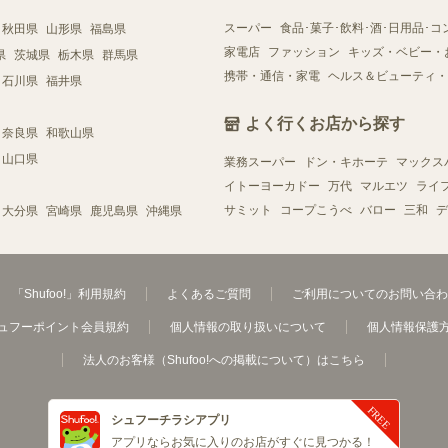
スーパー
食品･菓子･飲料･酒･日用品･コ
秋田県
山形県
福島県
家電店
ファッション
キッズ・ベビー・
県
茨城県
栃木県
群馬県
携帯・通信・家電
ヘルス＆ビューティ・
石川県
福井県
よく行くお店から探す
奈良県
和歌山県
山口県
業務スーパー
ドン・キホーテ
マックス
イトーヨーカドー
万代
マルエツ
ライ
サミット
コープこうべ
バロー
三和
デ
大分県
宮崎県
鹿児島県
沖縄県
「Shufoo!」利用規約
よくあるご質問
ご利用についてのお問い合わ
ュフーポイント会員規約
個人情報の取り扱いについて
個人情報保護
法人のお客様（Shufoo!への掲載について）はこちら
シュフーチラシアプリ
アプリならお気に入りのお店がすぐに見つかる！