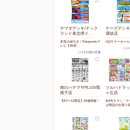
ヤマダデンキ/テック
ケーズデンキ
ランド泉北堺イ…
環状店
本気の値引き！Panasonicテ
UQサマーセール
レビ【4K有…
[＋
[＋]その他の店舗
肉のハナマサPLUS/我
ツルハドラッ
孫子店
ヶ丘店
【8/7〜12限定】特価情報！
8/4号チラシ「
は商品のお取り