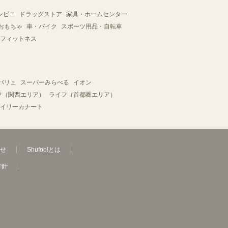
ンビニ
ドラッグストア
家具・ホームセンター
おもちゃ
車・バイク
スポーツ用品・自転車
フィットネス
バリュ
スーパーみらべる
イオン
フ（関西エリア）
ライフ（首都圏エリア）
イリーカナート
せ
Shufoo!とは
方針