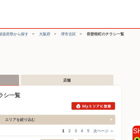
都道府県から探す
>
大阪府
>
堺市北区
>
長曽根町のチラシ一覧
店舗
ラシ一覧
エリアを絞り込む
1
2
3
4
5
次ページ
＞