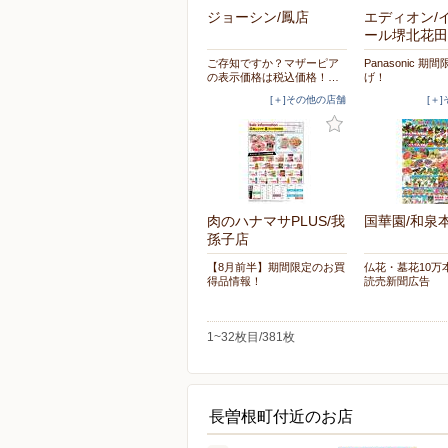
ジョーシン/鳳店
エディオン/
ール堺北花田
ご存知ですか？マザーピア
Panasonic 期
の表示価格は税込価格！…
げ！
[＋]その他の店舗
[＋
肉のハナマサPLUS/我
国華園/和泉
孫子店
【8月前半】期間限定のお買
仏花・墓花10万
得品情報！
読売新聞広告
1~32枚目/381枚
長曽根町付近のお店