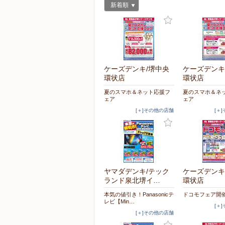
新着順
ケーズデンキ/堺中央
ケーズデンキ
環状店
環状店
夏のスマホ＆ネット応援フ
夏のスマホ＆ネ
ェア
ェア
[＋]その他の店舗
[＋
ヤマダデンキ/テック
ケーズデンキ
ランド泉北堺イ…
環状店
本気の値引き！Panasonicテ
ドコモフェア開
レビ【Min…
[＋
[＋]その他の店舗