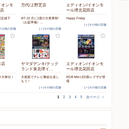
イオンモ
万代/上野芝店
エディオン/イオンモ
店
ール堺北花田店
間限定値下
8/7-10 月に1度の大青果祭!
Happy Friday
（お盆準備）…
[＋]その他の店舗
]その他の店舗
[＋]その他の店舗
本店
ヤマダデンキ/テック
エディオン/イオンモ
ランド泉北堺イ…
ール堺北花田店
本大奉仕！
大画面でテレビ番組を楽し
RGB Mini LED新レグザが登
もう！
場
[＋]その他の店舗
[＋]その他の店舗
1
2
3
4
5
次ページ
＞