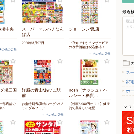
最近
最近
あり
/堺中央
スーパーマルハチなん
ジョーシン/鳳店
ば店
2026年8月07日
ご存知ですか？マザーピア
の表示価格は税込価格！…
]その他の店舗
[＋]その他の店舗
ス
家
グ堺三国
洋服の青山/あびこ駅
nosh（ナッシュ）ヘ
ホ
前
ルシー・糖質…
※一部店舗で
お盆特別号/夏物バーゲン/ブ
【総額5,000円オフ！】健康
シュ
扱い…
ライダルフェア
的で美味しい宅配…
[＋]その他の店舗