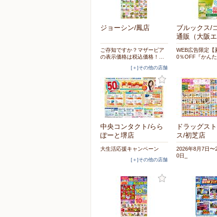
ジョーシン/鳳店
ブルックス/
通販（大阪エ
ご存知ですか？マザーピア
WEB広告限定【
の表示価格は税込価格！…
0％OFF『かん
[＋]その他の店舗
中央コンタクト/らら
ドラッグスト
ぽーと堺店
ス/初芝店
大生活応援キャンペーン
2026年8月7日〜
0日_
[＋]その他の店舗