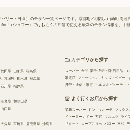
リバリー・外食）のチラシ一覧ページです。京都府乙訓郡大山崎町周辺
hufoo!（シュフー）ではお近くの店舗で使える最新のチラシ情報を、
カテゴリから探す
スーパー
食品･菓子･飲料･酒･日用品･コ
秋田県
山形県
福島県
家電店
ファッション
キッズ・ベビー・
県
茨城県
栃木県
群馬県
携帯・通信・家電
ヘルス＆ビューティ・
石川県
福井県
よく行くお店から探す
奈良県
和歌山県
山口県
業務スーパー
ドン・キホーテ
マックス
イトーヨーカドー
万代
マルエツ
ライ
サミット
コープこうべ
バロー
三和
デ
大分県
宮崎県
鹿児島県
沖縄県