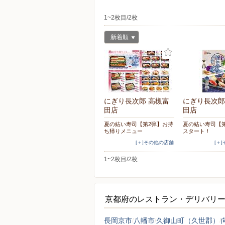
1~2枚目/2枚
新着順
にぎり長次郎 高槻富
にぎり長次郎
田店
田店
夏の結い寿司【第2弾】お持
夏の結い寿司【
ち帰りメニュー
スタート！
[＋]その他の店舗
[＋
1~2枚目/2枚
京都府のレストラン・デリバリ
長岡京市
八幡市
久御山町（久世郡）