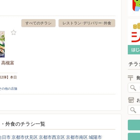
すべてのチラシ
レストラン･デリバリー･外食
 高槻富
チラ
第2弾】本日
]その他の店舗
ー・外食のチラシ一覧
向日市
京都市伏見区
京都市西京区
京都市南区
城陽市