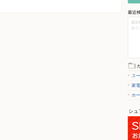
最近
最近
あり
ス
家
ホ
シュ