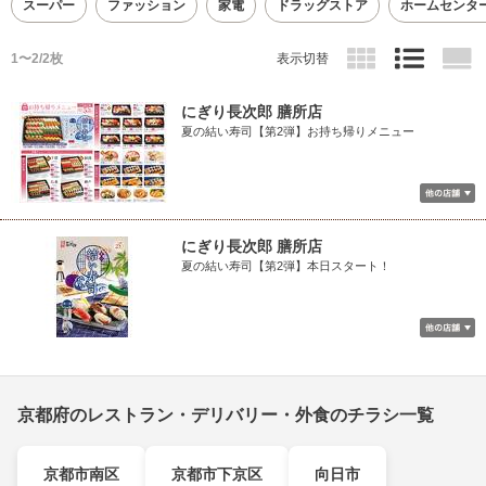
スーパー
ファッション
家電
ドラッグストア
ホームセンタ
1〜2/2枚
表示切替
にぎり長次郎 膳所店
夏の結い寿司【第2弾】お持ち帰りメニュー
にぎり長次郎 膳所店
夏の結い寿司【第2弾】本日スタート！
京都府のレストラン・デリバリー・外食のチラシ一覧
京都市南区
京都市下京区
向日市