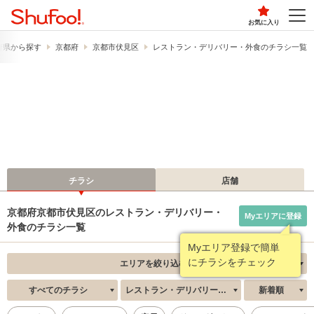
お気に入り
府県から探す
京都府
京都市伏見区
レストラン・デリバリー・外食のチラシ一覧
チラシ
店舗
京都府京都市伏見区のレストラン・デリバリー・
Myエリアに登録
外食のチラシ一覧
Myエリア登録で簡単
にチラシをチェック
エリアを絞り込む
すべてのチラシ
レストラン・デリバリー・外食
新着順