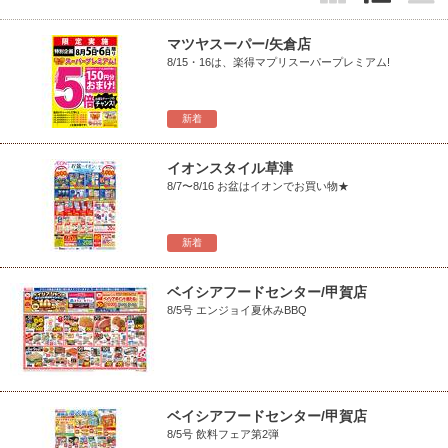
マツヤスーパー/矢倉店
8/15・16は、楽得マプリスーパープレミアム!
新着
イオンスタイル草津
8/7〜8/16 お盆はイオンでお買い物★
新着
ベイシアフードセンター/甲賀店
8/5号 エンジョイ夏休みBBQ
ベイシアフードセンター/甲賀店
8/5号 飲料フェア第2弾