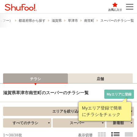
お気に入り
（シュフー）
都道府県から探す
滋賀県
草津市
南笠町
スーパーのチラシ一覧
チラシ
店舗
滋賀県草津市南笠町のスーパーのチラシ一覧
Myエリアに登録
Myエリア登録で簡単
エリアを絞り込む
にチラシをチェック
すべてのチラシ
スーパー
新着順
1〜38/38枚
表示切替