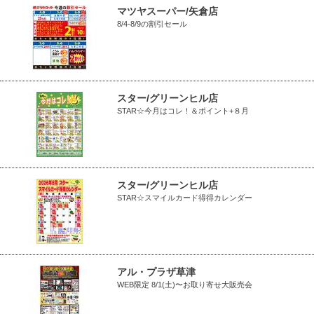
マツヤスーパー/矢倉店
8/4-8/9の割引セール
スター/グリーンヒル店
STAR☆今月はコレ！＆ポイント+８月
スター/グリーンヒル店
STAR☆スマイルカード得得カレンダー
アル・プラザ草津
WEB限定 8/1(土)〜お取り寄せ大販売会