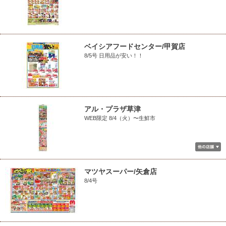
ベイシアフードセンター/甲賀店
8/5号 日用品が安い！！
アル・プラザ草津
WEB限定 8/4（火）〜生鮮市
マツヤスーパー/矢倉店
8/4号