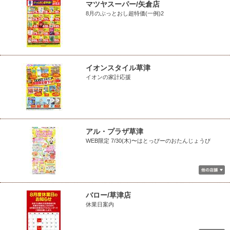
マツヤスーパー/矢倉店
8月のぶっとおし超特価(一例)2
イオンスタイル草津
イオンの家計応援
アル・プラザ草津
WEB限定 7/30(木)〜はとっぴーのおたんじょうび
バロー/草津店
休業日案内