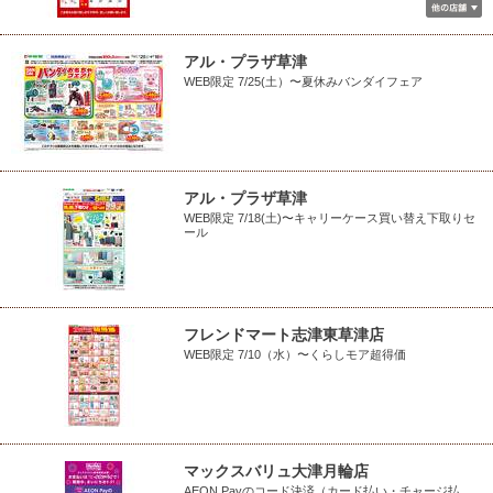
アル・プラザ草津
WEB限定 7/25(土）〜夏休みバンダイフェア
アル・プラザ草津
WEB限定 7/18(土)〜キャリーケース買い替え下取りセ
ール
フレンドマート志津東草津店
WEB限定 7/10（水）〜くらしモア超得価
マックスバリュ大津月輪店
AEON Payのコード決済（カード払い・チャージ払