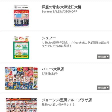
洋服の青山/大津近江大橋
Summer SALE MAX50%OFF
シュフー
＼Shufoo!25周年記念！／☆aruku&コラボ開催☆ぽたろ
うがケロあつめに登場！
バロー/大津店
8月8日(土)号
ジョーシン/堅田アル・プラザ店
最新のお買い得チラシ！ 2