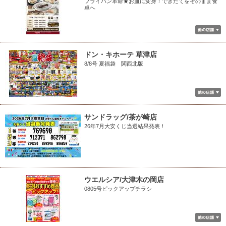
フライパン革命★お皿に変身！できたてをそのまま食
卓へ
ドン・キホーテ 草津店
8/8号 夏福袋 関西北版
サンドラッグ/茶が崎店
26年7月大安くじ当選結果発表！
ウエルシア/大津木の岡店
0805号ピックアップチラシ