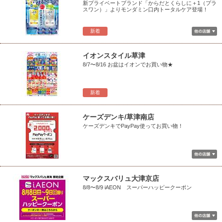
新プライベートブランド「からだとくらしに＋1（プラ
スワン）」よりモンダミン口内トータルケア登場！
新着
イオンスタイル草津
8/7〜8/16 お盆はイオンでお買い物★
新着
ケーズデンキ/草津南店
ケーズデンキでPayPay使ってお買い物！
マックスバリュ大津京店
8/8〜8/9 iAEON スーパーハッピークーポン