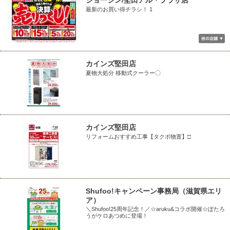
ジョーシン/堅田アル・プラザ店
最新のお買い得チラシ！ 1
カインズ堅田店
夏物大処分 移動式クーラー〇
カインズ堅田店
リフォームおすすめ工事【タクボ物置】□
Shufoo!キャンペーン事務局（滋賀県エリ
ア）
＼Shufoo!25周年記念！／☆aruku&コラボ開催☆ぽたろ
うがケロあつめに登場！