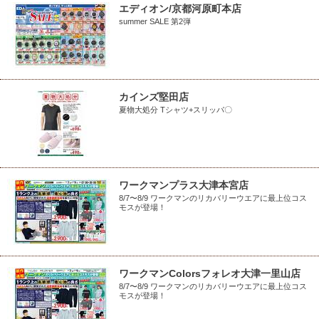
エディオン/京都河原町本店
summer SALE 第2弾
カインズ堅田店
夏物大処分 Tシャツ+スリッパ〇
ワークマンプラス大津本宮店
8/7〜8/9 ワークマンのリカバリーウエアに最上位コス
モスが登場！
ワークマンColorsフォレオ大津一里山店
8/7〜8/9 ワークマンのリカバリーウエアに最上位コス
モスが登場！