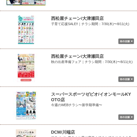
西松屋チェーン/大津瀬田店
子育て応援SALE!!｜チラシ期間：7/30(木)〜8/11(火)
西松屋チェーン/大津瀬田店
秋の出産準備フェア｜チラシ期間：7/30(木)〜8/11(火)
スーパースポーツゼビオ/イオンモールKY
OTO店
今週のWEBチラシ〜新学期準備〜
DCM/川端店