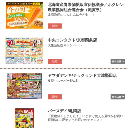
北海道産青果物拡販宣伝協議会／ホクレン
農業協同組合連合会（滋賀県）
北海道産のにんじんは今が旬！！
新着
中央コンタクト/京都四条店
大生活応援キャンペーン
新着
ヤマダデンキ/テックランド大津堅田店
夏祭りスーパーSALE！
新着
バースデイ/亀岡店
【夏物値下しました！】いますぐ使える夏物がお買い
得価格に♪夏物まとめ買いのチャンス！