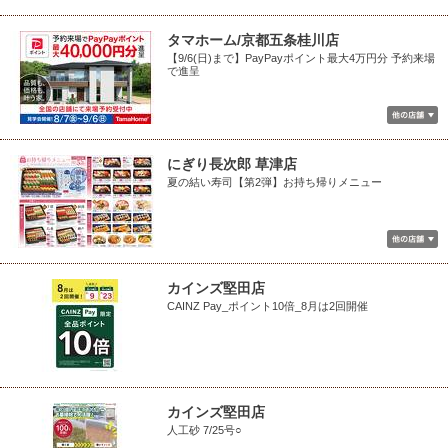
タマホーム/京都五条桂川店
【9/6(日)まで】PayPayポイント最大4万円分 予約来場
で進呈
にぎり長次郎 草津店
夏の結い寿司【第2弾】お持ち帰りメニュー
カインズ堅田店
CAINZ Pay_ポイント10倍_8月は2回開催
カインズ堅田店
人工砂 7/25号○