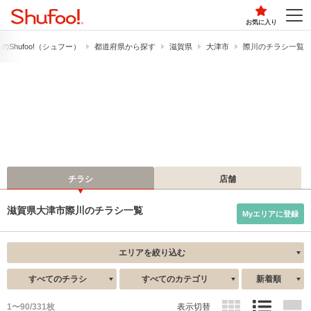
お気に入り
​Shufoo!​（シュフー）
都道府県から探す
滋賀県
大津市
際川のチラシ一覧
チラシ
店舗
滋賀県大津市際川のチラシ一覧
Myエリアに登録
エリアを絞り込む
すべてのチラシ
すべてのカテゴリ
新着順
1〜90/331枚
表示切替