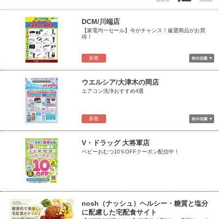
DCM/川端店
【家電均一セール】今がチャンス！厳選商品がお買
得！
新着
ウエルシア/大津木の岡店
エアコン洗浄おすすめ4選
新着
V・ドラッグ 大将軍店
ベビーおむつ10％OFFクーポン配信中！
nosh（ナッシュ）ヘルシー・糖質と塩分
に配慮した宅配食サイト