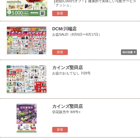
【総額5,000円オフ！】健康的で美味しい宅配サービス
「ナッシュ」
新着
DCM/川端店
お盆SALE!（8月6日〜8月17日）
新着
カインズ堅田店
お盆のおもてなし 7/29号
カインズ堅田店
切花販売中 8/9号○
新着