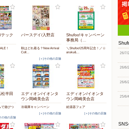
/テック
バースデイ/入野店
Shufoo!キャンペーン
事務局（…
Shu
ALE！
秋はどれ着る？New Arrival
＼Shufoo!25周年記念！／☆
Coll…
aruku&…
26/7/
[＋]その他の店舗
26/6/
26/6/
浜松半田
エディオン/イオンタ
エディオン/イオンタ
25/6/
ウン岡崎美合店
ウン岡崎美合店
ムで遊びつ
冷蔵庫キャンペーン
給湯器フェア
[＋]その他の店舗
[＋]その他の店舗
]その他の店舗
SN