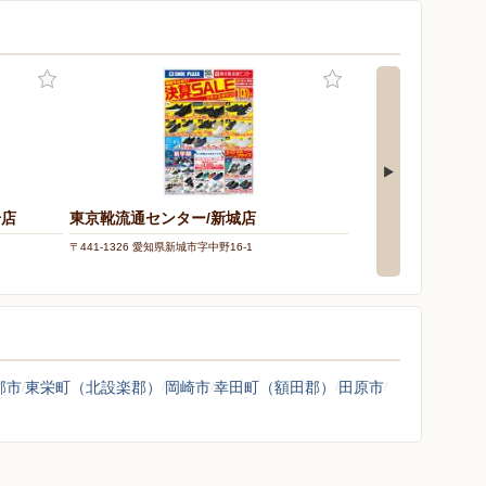
号店
東京靴流通センター/新城店
クスリのアオキ/新
〒441-1326 愛知県新城市字中野16-1
〒441-1375 愛知県新城
郡市
東栄町（北設楽郡）
岡崎市
幸田町（額田郡）
田原市