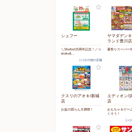
シュフー
ヤマダデンキ
ランド豊川店
＼Shufoo!25周年記念！／☆
夏祭りスーパーS
aruku&…
[＋]その他の店舗
クスリのアオキ/新城
エディオン/
店
店
お盆の団らん大満喫！
おもちゃ＆ゲー
くそう！
[＋