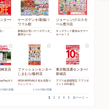
ンター/
ケーズデンキ/新城パ
ジョーシン/クロスモ
ワフル館
ール豊川店
買い
新製品が安いケーズデンキ_
キッズランド夏休みサマー
夏得セール
セール！ 2
岡崎支店
ファッションセンター
東京靴流通センター/
しまむら/飯村店
新城店
PayPayポイ
NEW ARRIVALS 旬を先取り
アプリ会員様限定 アプリポ
トレンドコ…
イント10%還元
]その他の店舗
[＋]その他の店舗
1
2
3
4
5
次ページ
＞