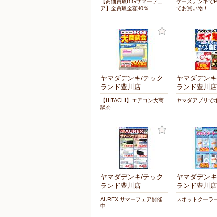
【高価買取BIGサマーフェ
ケーズデンキでPa
ア】金買取金額40％…
てお買い物！
ヤマダデンキ/テック
ヤマダデンキ
ランド豊川店
ランド豊川店
【HITACHI】エアコン大商
ヤマダアプリで
談会
ヤマダデンキ/テック
ヤマダデンキ
ランド豊川店
ランド豊川店
AUREX サマーフェア開催
スポットクーラ
中！