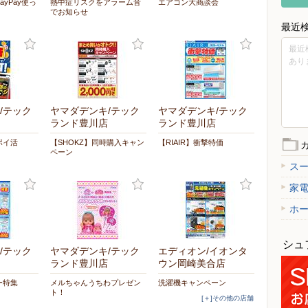
yPay使っ
熱中症リスクをアラーム音
エアコン大商談会
でお知らせ
最近
最近
あり
/テック
ヤマダデンキ/テック
ヤマダデンキ/テック
ランド豊川店
ランド豊川店
ポイ活
【SHOKZ】同時購入キャン
【RIAIR】衝撃特価
ペーン
ス
家
ホ
シュ
/テック
ヤマダデンキ/テック
エディオン/イオンタ
ランド豊川店
ウン岡崎美合店
ー特集
メルちゃんうちわプレゼン
洗濯機キャンペーン
ト！
[＋]その他の店舗