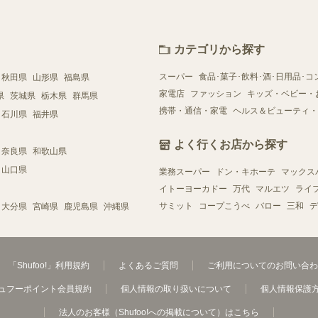
カテゴリから探す
スーパー
食品･菓子･飲料･酒･日用品･コ
秋田県
山形県
福島県
家電店
ファッション
キッズ・ベビー・
県
茨城県
栃木県
群馬県
携帯・通信・家電
ヘルス＆ビューティ・
石川県
福井県
よく行くお店から探す
奈良県
和歌山県
山口県
業務スーパー
ドン・キホーテ
マックス
イトーヨーカドー
万代
マルエツ
ライ
サミット
コープこうべ
バロー
三和
デ
大分県
宮崎県
鹿児島県
沖縄県
「Shufoo!」利用規約
よくあるご質問
ご利用についてのお問い合わ
ュフーポイント会員規約
個人情報の取り扱いについて
個人情報保護
法人のお客様（Shufoo!への掲載について）はこちら