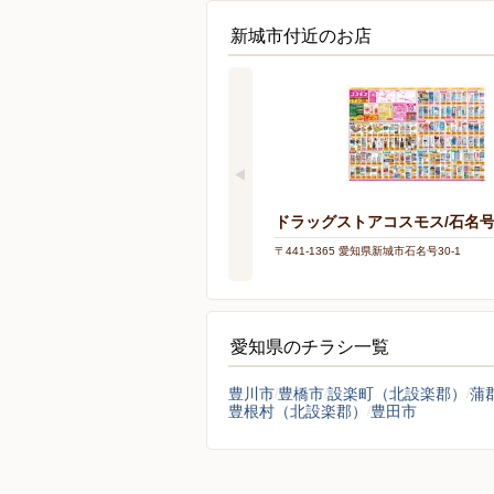
新城市付近のお店
ドラッグストアコスモス/石名
〒441-1365 愛知県新城市石名号30-1
愛知県のチラシ一覧
豊川市
豊橋市
設楽町（北設楽郡）
蒲
豊根村（北設楽郡）
豊田市