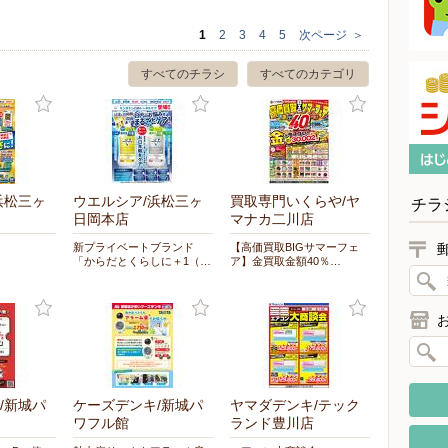
1
2
3
4
5
次ページ
＞
すべてのチラシ
すべてのカテゴリ
浜松三ヶ
ウエルシア/浜松三ヶ
買取専門いくらや/ヤ
チラ
日岡本店
マナカ二川店
新プライベートブランド
【高価買取BIGサマーフェ
「からだとくらしに＋1（…
ア】金買取金額40％…
/新城パ
ケーズデンキ/新城パ
ヤマダデンキ/テック
ワフル館
ランド豊川店