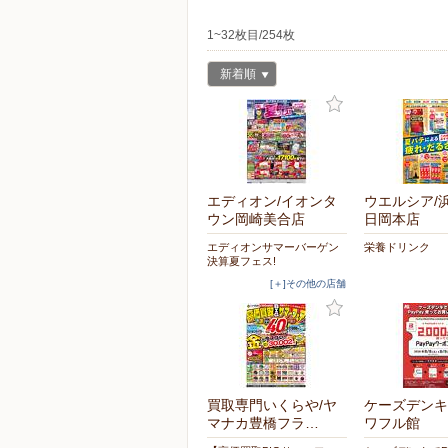
1~32枚目/254枚
新着順
エディオン/イオンタ
ウエルシア/
ウン岡崎美合店
日岡本店
エディオンサマーバーゲン
栄養ドリンク
決算夏フェス!
[＋]その他の店舗
買取専門いくらや/ヤ
ケーズデンキ
マナカ豊橋フラ…
ワフル館