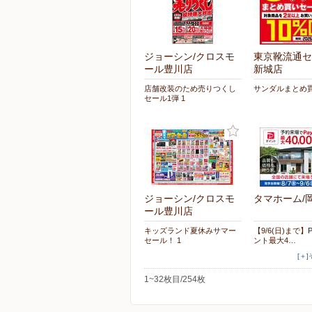
ジョーシン/クロスモ
東京靴流通セ
ール豊川店
新城店
店舗改装のため売りつくし
サンダルまとめ
セール1弾 1
ジョーシン/クロスモ
タマホーム/
ール豊川店
キッズランド夏休みサマー
【9/6(日)まで】
セール！ 1
ント最大4…
[＋
1~32枚目/254枚