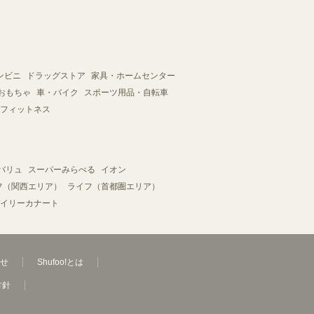
ンビニ
ドラッグストア
家具・ホームセンター
おもちゃ
車・バイク
スポーツ用品・自転車
フィットネス
バリュ
スーパーみらべる
イオン
フ（関西エリア）
ライフ（首都圏エリア）
イリーカナート
せ
Shufoo!とは
方針