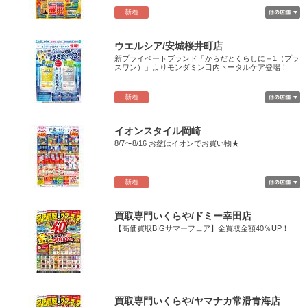
新着
ウエルシア/安城桜井町店
新プライベートブランド「からだとくらしに＋1（プラ
スワン）」よりモンダミン口内トータルケア登場！
新着
イオンスタイル岡崎
8/7〜8/16 お盆はイオンでお買い物★
新着
買取専門いくらや/ドミー幸田店
【高価買取BIGサマーフェア】金買取金額40％UP！
買取専門いくらや/ヤマナカ常滑青海店