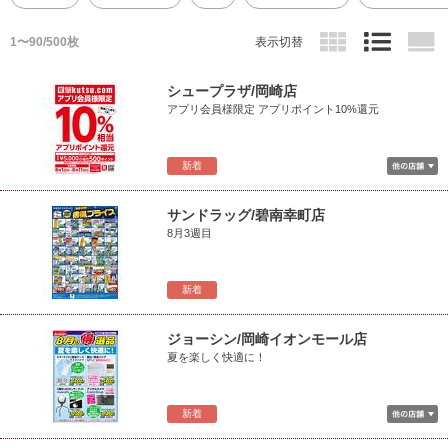
1〜90/500枚
表示切替
シュープラザ/岡崎店
アプリ会員様限定 アプリポイント10%還元
新着
サンドラッグ/碧南幸町店
8月3週目
新着
ジョーシン/岡崎イオンモール店
夏を楽しく快適に！
新着