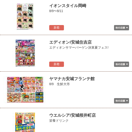
イオンスタイル岡崎
8/9〜8/11
新着
エディオン/安城住吉店
エディオンサマーバーゲン決算夏フェス!
新着
ヤマナカ安城フランテ館
8/9 生鮮大市
ウエルシア/安城桜井町店
栄養ドリンク