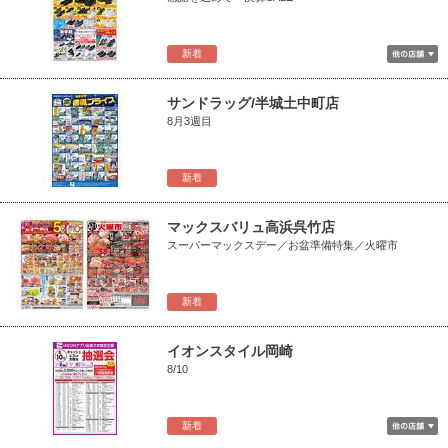
新着
サンドラッグ/半城土中町店
8月3週目
新着
マックスバリュ高浜呉竹店
スーパーマックスデー／お盆準備特集／火曜市
新着
イオンスタイル岡崎
8/10
新着