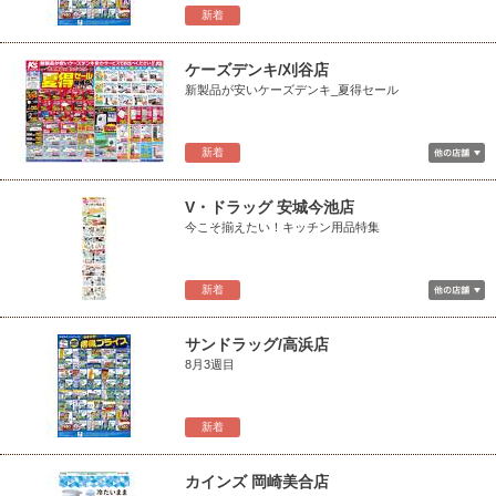
新着
ケーズデンキ/刈谷店
新製品が安いケーズデンキ_夏得セール
新着
V・ドラッグ 安城今池店
今こそ揃えたい！キッチン用品特集
新着
サンドラッグ/高浜店
8月3週目
新着
カインズ 岡崎美合店