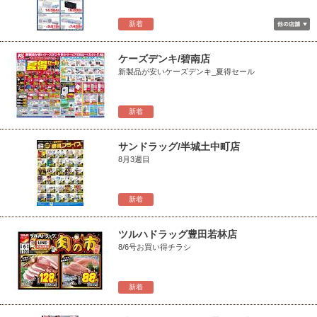
新着
ケーズデンキ/碧南店
新製品が安いケーズデンキ_夏得セール
新着
サンドラッグ/半城土中町店
8月3週目
新着
ツルハドラッグ豊田若林店
8/6号お買い得チラシ
新着