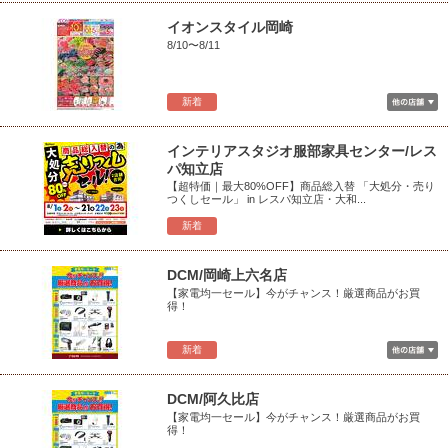
イオンスタイル岡崎
8/10〜8/11
新着
インテリアスタジオ服部家具センター/レス
パ知立店
【超特価｜最大80%OFF】商品総入替 「大処分・売り
つくしセール」 in レスパ知立店・大和...
新着
DCM/岡崎上六名店
【家電均一セール】今がチャンス！厳選商品がお買
得！
新着
DCM/阿久比店
【家電均一セール】今がチャンス！厳選商品がお買
得！