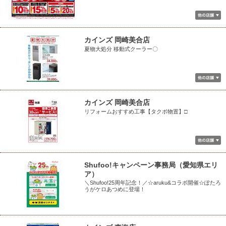
カインズ 岡崎美合店
夏物大処分 移動式クーラー〇
カインズ 岡崎美合店
リフォームおすすめ工事【タクボ物置】□
Shufoo!キャンペーン事務局（愛知県エリ
ア）
＼Shufoo!25周年記念！／☆aruku&コラボ開催☆ぽたろ
うがケロあつめに登場！