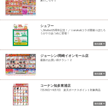
夏のごちそう
シュフー
＼Shufoo!25周年記念！／☆aruku&コラボ開催☆ぽたろ
うがケロあつめに登場！
ジョーシン/岡崎イオンモール店
最新のお買い得チラシ！ 2
コーナン知多東浦店
7月29日〜9月7日 楽天ボーナスポイント対象商品