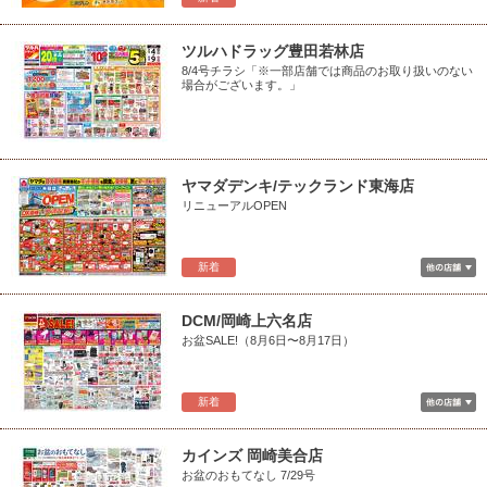
ツルハドラッグ豊田若林店
8/4号チラシ「※一部店舗では商品のお取り扱いのない
場合がございます。」
ヤマダデンキ/テックランド東海店
リニューアルOPEN
新着
DCM/岡崎上六名店
お盆SALE!（8月6日〜8月17日）
新着
カインズ 岡崎美合店
お盆のおもてなし 7/29号