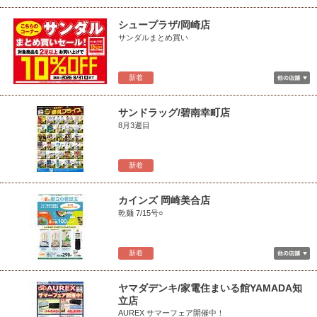
シュープラザ/岡崎店
サンダルまとめ買い
新着
サンドラッグ/碧南幸町店
8月3週目
新着
カインズ 岡崎美合店
乾麺 7/15号○
新着
ヤマダデンキ/家電住まいる館YAMADA知
立店
AUREX サマーフェア開催中！