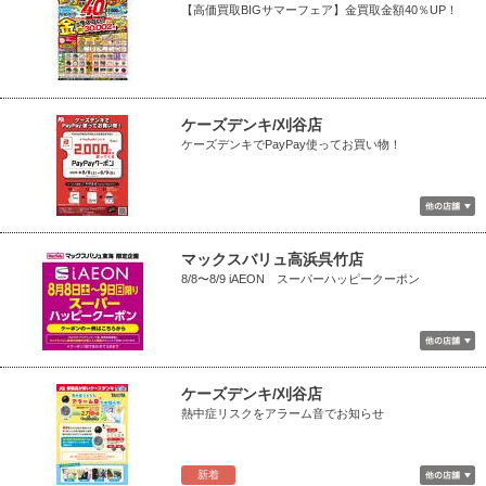
【高価買取BIGサマーフェア】金買取金額40％UP！
ケーズデンキ/刈谷店
ケーズデンキでPayPay使ってお買い物！
マックスバリュ高浜呉竹店
8/8〜8/9 iAEON スーパーハッピークーポン
ケーズデンキ/刈谷店
熱中症リスクをアラーム音でお知らせ
新着