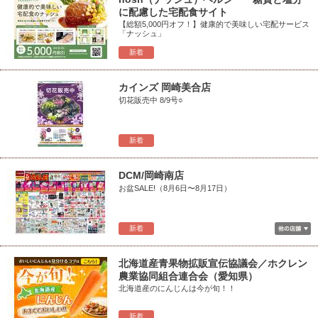
に配慮した宅配食サイト
【総額5,000円オフ！】健康的で美味しい宅配サービス
「ナッシュ」
新着
カインズ 岡崎美合店
切花販売中 8/9号○
新着
DCM/岡崎南店
お盆SALE!（8月6日〜8月17日）
新着
北海道産青果物拡販宣伝協議会／ホクレン
農業協同組合連合会（愛知県）
北海道産のにんじんは今が旬！！
新着