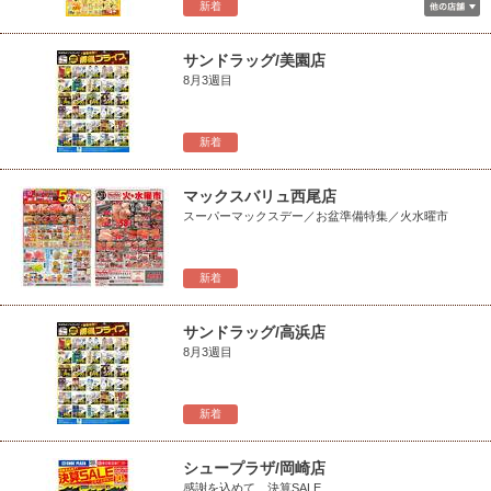
新着
サンドラッグ/美園店
8月3週目
新着
マックスバリュ西尾店
スーパーマックスデー／お盆準備特集／火水曜市
新着
サンドラッグ/高浜店
8月3週目
新着
シュープラザ/岡崎店
感謝を込めて 決算SALE