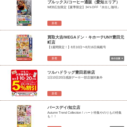
ブルックス/コーヒー通販（愛知エリア）
WEB広告限定【夏季限定】34％OFF『水出し珈琲』
新着
買取大吉/MEGAドン・キホーテUNY豊田元
町店
【1週間限定！】8月10日〜8月16日掲載号
新着
ツルハドラッグ豊田若林店
1日10日20日感謝デー※一部店舗対象外
新着
バースデイ/知立店
Autumn Trend Collection！ハート特集やのりもの特集
も！！