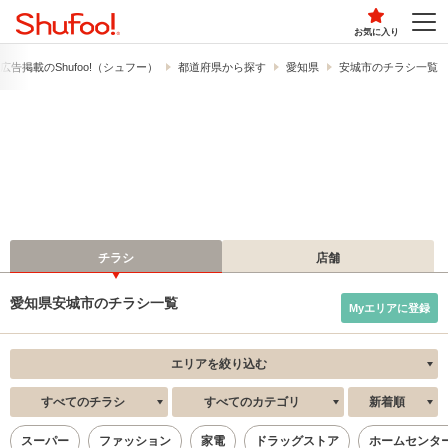
お気に入り
広告掲載の​Shufoo!​（シュフー）
都道府県から探す
愛知県
安城市のチラシ一覧
チラシ
店舗
愛知県安城市のチラシ一覧
Myエリアに登録
エリアを絞り込む
すべてのチラシ
すべてのカテゴリ
新着順
スーパー
ファッション
家電
ドラッグストア
ホームセンタ