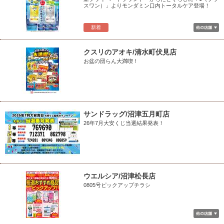
スワン）」よりモンダミン口内トータルケア登場！
新着
クスリのアオキ/清水町伏見店
お盆の団らん大満喫！
サンドラッグ/沼津五月町店
26年7月大安くじ当選結果発表！
ウエルシア/沼津松長店
0805号ピックアップチラシ