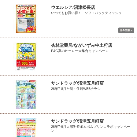
ウエルシア/沼津松長店
いつでもお買い得！ ソフトパックティッシュ
杏林堂薬局/ながいずみ中土狩店
P&G夏のヒーロー大集合キャンペーン
サンドラッグ/沼津五月町店
26年7-8月台所・住居WEBチラシ
サンドラッグ/沼津五月町店
26年7-9月大感謝祭ポムポムプリンコラボキャンペー
ン！