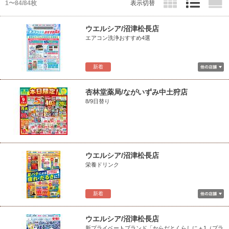
1〜84/84枚
表示切替
ウエルシア/沼津松長店
エアコン洗浄おすすめ4選
新着
杏林堂薬局/ながいずみ中土狩店
8/9日替り
ウエルシア/沼津松長店
栄養ドリンク
新着
ウエルシア/沼津松長店
新プライベートブランド「からだとくらしに＋1（プラ