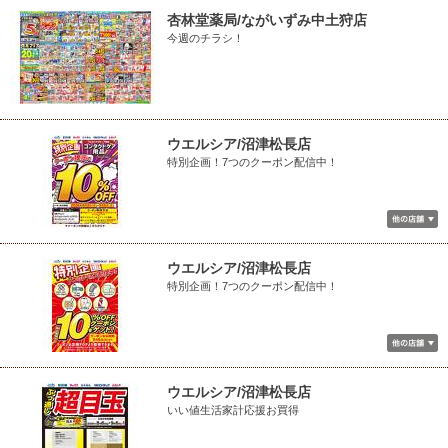
杏林堂薬局/ながいずみ中土狩店
今週のチラシ！
ウエルシア/沼津松長店
特別企画！7つのクーポン配信中！
ウエルシア/沼津松長店
特別企画！7つのクーポン配信中！
ウエルシア/沼津松長店
いい値生活家計応援お買得