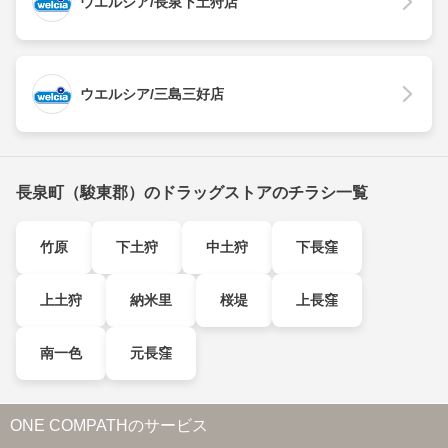
ウエルシア/長泉下土狩店
ウエルシア/三島三好店
長泉町（駿東郡）のドラッグストアのチラシ一覧
竹原
下土狩
中土狩
下長窪
上土狩
納米里
桜堤
上長窪
南一色
元長窪
ONE COMPATHのサービス