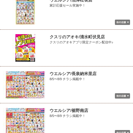
ウエルシア/沼津松長店
家計応援セール実施中！
クスリのアオキ/清水町伏見店
クスリのアオキアプリ限定クーポン配信中♪
ウエルシア/長泉納米里店
8/5〜8/9 チラシ掲載中！
ウエルシア/裾野南店
8/5〜8/9 チラシ掲載中！