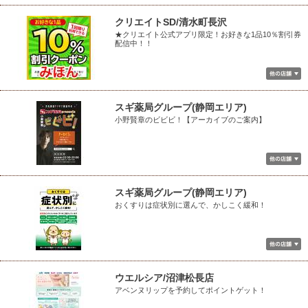
クリエイトSD/清水町長沢
★クリエイト公式アプリ限定！お好きな1品10％割引券
配信中！！
スギ薬局グループ(静岡エリア)
小野賢章のビビビ！【アーカイブのご案内】
スギ薬局グループ(静岡エリア)
おくすりは症状別に選んで、かしこく緩和！
ウエルシア/沼津松長店
アベンヌリップを予約してポイントゲット！