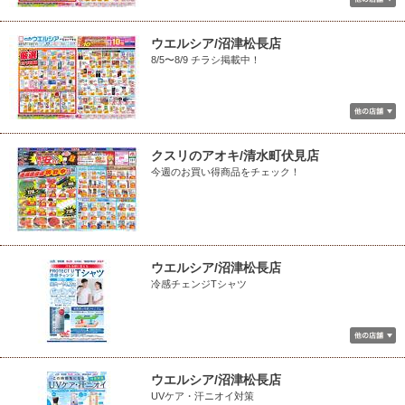
ウエルシア/沼津松長店
8/5〜8/9 チラシ掲載中！
クスリのアオキ/清水町伏見店
今週のお買い得商品をチェック！
ウエルシア/沼津松長店
冷感チェンジTシャツ
ウエルシア/沼津松長店
UVケア・汗ニオイ対策