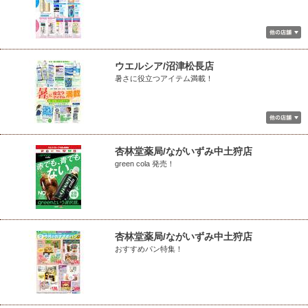
ウエルシア/沼津松長店
暑さに役立つアイテム満載！
杏林堂薬局/ながいずみ中土狩店
green cola 発売！
杏林堂薬局/ながいずみ中土狩店
おすすめパン特集！