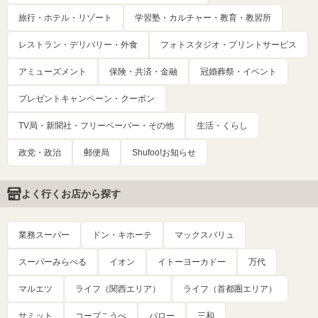
旅行・ホテル・リゾート
学習塾・カルチャー・教育・教習所
レストラン・デリバリー・外食
フォトスタジオ・プリントサービス
アミューズメント
保険・共済・金融
冠婚葬祭・イベント
プレゼントキャンペーン・クーポン
TV局・新聞社・フリーペーパー・その他
生活・くらし
政党・政治
郵便局
Shufoo!お知らせ
よく行くお店から探す
業務スーパー
ドン・キホーテ
マックスバリュ
スーパーみらべる
イオン
イトーヨーカドー
万代
マルエツ
ライフ（関西エリア）
ライフ（首都圏エリア）
サミット
コープこうべ
バロー
三和